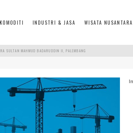
KOMODITI
INDUSTRI & JASA
WISATA NUSANTARA
S, MANADO
AN MEGAMAS, MANADO
AKER: PENGUATAN KOMPETENSI LULUSAN PERGURUAN TINGGI PENTING
I
RA SULTAN MAHMUD BADARUDDIN II, PALEMBANG