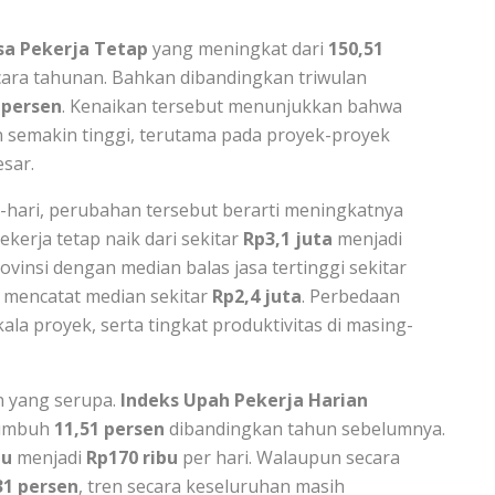
asa Pekerja Tetap
yang meningkat dari
150,51
ara tahunan. Bahkan dibandingkan triwulan
 persen
. Kenaikan tersebut menunjukkan bahwa
 semakin tinggi, terutama pada proyek-proyek
sar.
i-hari, perubahan tersebut berarti meningkatnya
kerja tetap naik dari sekitar
Rp3,1 juta
menjadi
rovinsi dengan median balas jasa tertinggi sekitar
 mencatat median sekitar
Rp2,4 juta
. Perbedaan
ala proyek, serta tingkat produktivitas di masing-
n yang serupa.
Indeks Upah Pekerja Harian
tumbuh
11,51 persen
dibandingkan tahun sebelumnya.
bu
menjadi
Rp170 ribu
per hari. Walaupun secara
31 persen
, tren secara keseluruhan masih