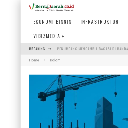
EKONOMI BISNIS
INFRASTRUKTUR
VIBIZMEDIA
BREAKING
WARGA MEMANCING DI KAWASAN MEGAMA
Home
Kolom
MENIKMATI PESONA LAUT DI TEPI KAWAS
MENJAWAB KEBUTUHAN DUNIA KERJA, MEN
PENUMPANG MENGAMBIL BAGASI DI BANDA