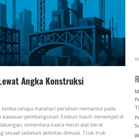
s
R
ewat Angka Konstruksi
M
P
T
a ketika cahaya matahari perlahan memantul pada
gah kawasan pembangunan. Embun masih menempel di
P
datangan, sementara suara mesin alat berat
S
sesaat sebelum aktivitas dimulai. Truk-truk
W