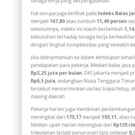
tenaga kerja yang berpengalaman.
Hal serupa juga terlihat pada
Indeks Balas J
menjadi
167,80
atau tumbuh
11,49 persen
sec
sebelumnya, indeks ini masih bertambah
1,14
kebutuhan terhadap tenaga kerja berkeahlian
dengan tingkat kompleksitas yang semakin be
Jika diterjemahkan ke dalam kehidupan sehar
pendapatan para pekerja. Median balas jasa pe
Rp3,25 juta per bulan
. DKI Jakarta menjadi p
Rp6,5 juta
, sedangkan Nusa Tenggara Timur
tersebut mencerminkan variasi biaya hidup, sk
masing daerah.
Pekerja harian juga menikmati perkembanga
meningkat dari
173,17
menjadi
193,11
, atau 
Median upah harian meningkat dari
Rp135 ri
triwulanan terjadi penurunan tipis sebesar
0,