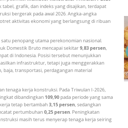
k tabel, grafik, dan indeks yang disajikan, terdapat
uksi bergerak pada awal 2026. Angka-angka
potret aktivitas ekonomi yang berlangsung di ribuan
ah satu penopang utama perekonomian nasional.
duk Domestik Bruto mencapai sekitar
9,83 persen
,
at di Indonesia. Posisi tersebut menunjukkan
silkan infrastruktur, tetapi juga menggerakkan
n, baja, transportasi, perdagangan material
an tenaga kerja konstruksi. Pada Triwulan I-2026,
ingkat dibandingkan
109,90
pada periode yang sama
kerja tetap bertambah
3,15 persen
, sedangkan
encatat pertumbuhan
0,25 persen
. Peningkatan
nstruksi masih terus menyerap tenaga kerja seiring