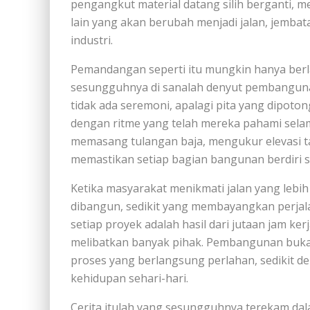
pengangkut material datang silih berganti, 
lain yang akan berubah menjadi jalan, jembat
industri.
Pemandangan seperti itu mungkin hanya berla
sesungguhnya di sanalah denyut pembanguna
tidak ada seremoni, apalagi pita yang dipoto
dengan ritme yang telah mereka pahami sel
memasang tulangan baja, mengukur elevasi t
memastikan setiap bagian bangunan berdiri s
Ketika masyarakat menikmati jalan yang lebi
dibangun, sedikit yang membayangkan perjala
setiap proyek adalah hasil dari jutaan jam ke
melibatkan banyak pihak. Pembangunan bukanla
proses yang berlangsung perlahan, sedikit dem
kehidupan sehari-hari.
Cerita itulah yang sesungguhnya terekam dal