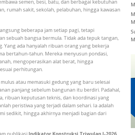
membawa semen, besi, batu, dan berbagai kebutuhan
M
an, rumah sakit, sekolah, pelabuhan, hingga kawasan
M
M
ngsung beberapa jam setiap pagi, tetapi
S
n sebuah bangsa bermula. Tidak ada tepuk tangan,
M
ng. Yang ada hanyalah ribuan orang yang bekerja
ama bertahun-tahun. Mereka menyusun pondasi,
anah, mengoperasikan alat berat, hingga
esuai perhitungan.
h mulus atau memasuki gedung yang baru selesai
nan panjang sebelum bangunan itu berdiri. Padahal,
rja, ribuan keputusan teknis, dan koordinasi yang
h peristiwa yang terjadi dalam sehari. Ia adalah
i sedikit, hingga akhirnya menjadi bagian dari
am publikasi
Indikator Konstruksi Triwulan I-2026