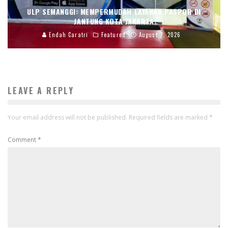
ULP SEMANGGI: MEMPERMUDAH LAYANAN PASPOR DI
JANTUNG KOTA JAKARTA
Endah Caratri
Featured
August 7, 2026
LEAVE A REPLY
Your email address will not be published.
Required fields are marked
*
Comment
*