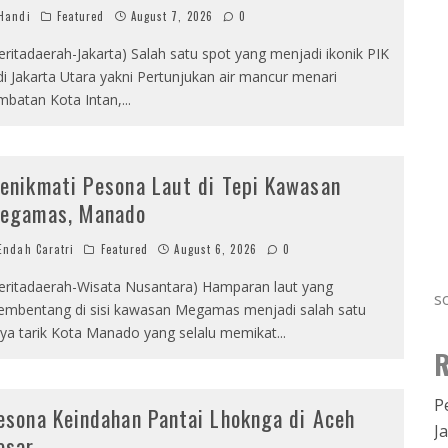
Handi
Featured
August 7, 2026
0
eritadaerah-Jakarta) Salah satu spot yang menjadi ikonik PIK
di Jakarta Utara yakni Pertunjukan air mancur menari
mbatan Kota Intan,
...
enikmati Pesona Laut di Tepi Kawasan
egamas, Manado
ndah Caratri
Featured
August 6, 2026
0
eritadaerah-Wisata Nusantara) Hamparan laut yang
s
mbentang di sisi kawasan Megamas menjadi salah satu
ya tarik Kota Manado yang selalu memikat
...
R
P
esona Keindahan Pantai Lhoknga di Aceh
J
esar