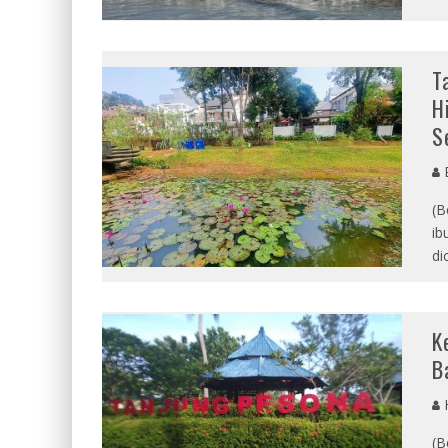
T
H
S
E
(B
ib
di
K
B
(B