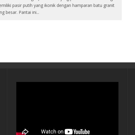
miliki pasir putih yang ikonik dengan hamparan batu granit
ng besar. Pantai ini
...