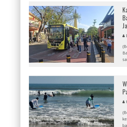
K
B
J
E
(B
Ba
sa
W
P
(B
ke
ba