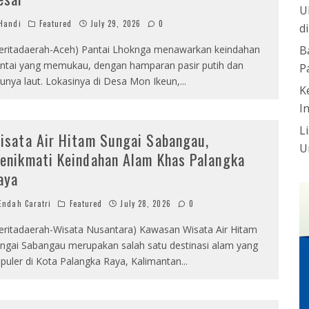
U
Handi
Featured
July 29, 2026
0
d
eritadaerah-Aceh) Pantai Lhoknga menawarkan keindahan
B
ntai yang memukau, dengan hamparan pasir putih dan
P
runya laut. Lokasinya di Desa Mon Ikeun,
...
K
I
L
isata Air Hitam Sungai Sabangau,
U
enikmati Keindahan Alam Khas Palangka
aya
ndah Caratri
Featured
July 28, 2026
0
eritadaerah-Wisata Nusantara) Kawasan Wisata Air Hitam
ngai Sabangau merupakan salah satu destinasi alam yang
puler di Kota Palangka Raya, Kalimantan
...