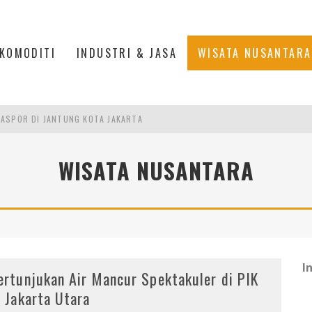
KOMODITI
INDUSTRI & JASA
WISATA NUSANTARA
ASPOR DI JANTUNG KOTA JAKARTA
IS DI PASAR BARU JAKARTA
PAN INDONESIA
WISATA NUSANTARA
DI PIK 2, JAKARTA UTARA
I
ertunjukan Air Mancur Spektakuler di PIK
, Jakarta Utara