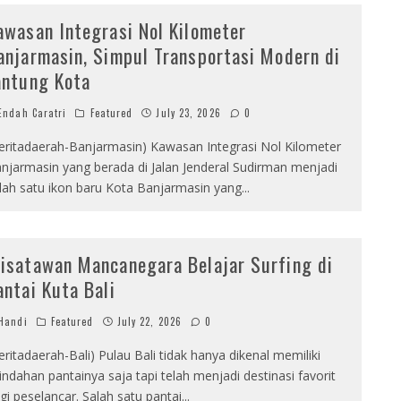
awasan Integrasi Nol Kilometer
anjarmasin, Simpul Transportasi Modern di
antung Kota
ndah Caratri
Featured
July 23, 2026
0
eritadaerah-Banjarmasin) Kawasan Integrasi Nol Kilometer
njarmasin yang berada di Jalan Jenderal Sudirman menjadi
lah satu ikon baru Kota Banjarmasin yang
...
isatawan Mancanegara Belajar Surfing di
antai Kuta Bali
Handi
Featured
July 22, 2026
0
eritadaerah-Bali) Pulau Bali tidak hanya dikenal memiliki
indahan pantainya saja tapi telah menjadi destinasi favorit
gi peselancar. Salah satu pantai
...