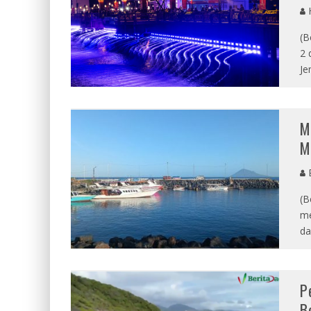
(B
2 
Je
M
M
E
(B
me
da
P
B