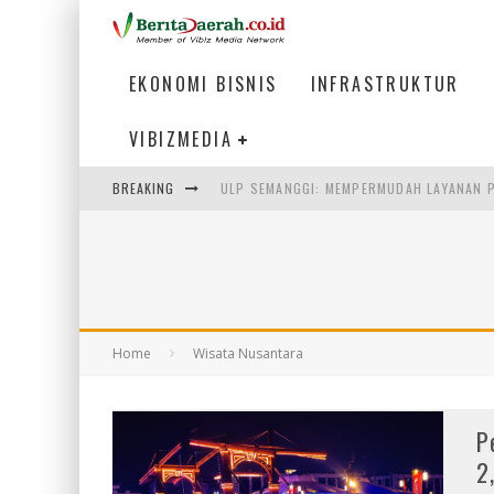
EKONOMI BISNIS
INFRASTRUKTUR
VIBIZMEDIA
ULP SEMANGGI: MEMPERMUDAH LAYANAN P
BREAKING
BAKMI PANGSIT AYAM, KULINER LEGENDAR
KETIKA INSTITUSI MENENTUKAN MASA DE
PERTUNJUKAN AIR MANCUR SPEKTAKULER 
Home
Wisata Nusantara
P
2