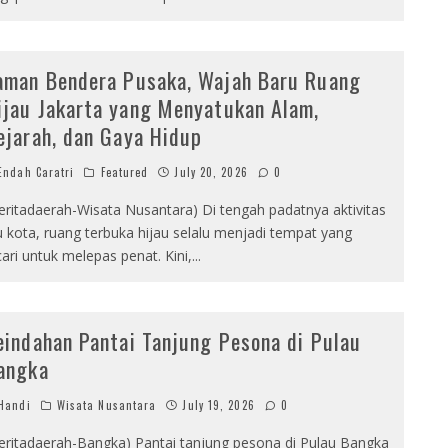
aman Bendera Pusaka, Wajah Baru Ruang
ijau Jakarta yang Menyatukan Alam,
ejarah, dan Gaya Hidup
ndah Caratri
Featured
July 20, 2026
0
eritadaerah-Wisata Nusantara) Di tengah padatnya aktivitas
u kota, ruang terbuka hijau selalu menjadi tempat yang
cari untuk melepas penat. Kini,
...
eindahan Pantai Tanjung Pesona di Pulau
angka
Handi
Wisata Nusantara
July 19, 2026
0
eritadaerah-Bangka) Pantai tanjung pesona di Pulau Bangka