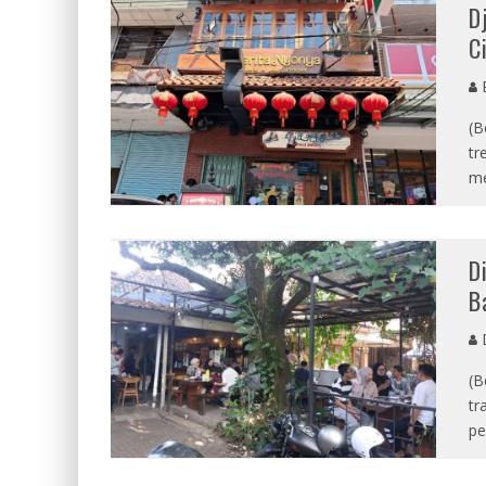
D
C
E
(B
tr
me
D
B
D
(B
tr
pe