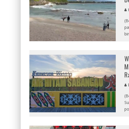
(B
pa
bi
W
M
R
E
(B
Su
po