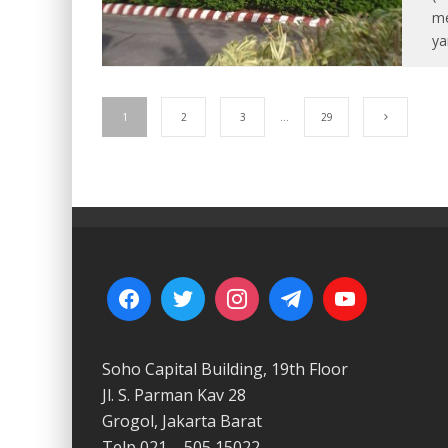
me
ya
1
2
3
…
29
Soho Capital Building, 19th Floor
Jl. S. Parman Kav 28
Grogol, Jakarta Barat
Telp 021 – 505 15022