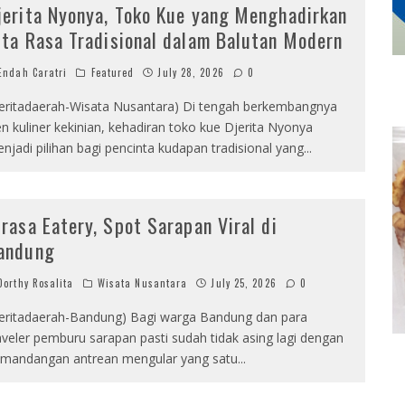
jerita Nyonya, Toko Kue yang Menghadirkan
ita Rasa Tradisional dalam Balutan Modern
ndah Caratri
Featured
July 28, 2026
0
eritadaerah-Wisata Nusantara) Di tengah berkembangnya
en kuliner kekinian, kehadiran toko kue Djerita Nyonya
njadi pilihan bagi pencinta kudapan tradisional yang
...
irasa Eatery, Spot Sarapan Viral di
andung
orthy Rosalita
Wisata Nusantara
July 25, 2026
0
eritadaerah-Bandung) Bagi warga Bandung dan para
aveler pemburu sarapan pasti sudah tidak asing lagi dengan
mandangan antrean mengular yang satu
...