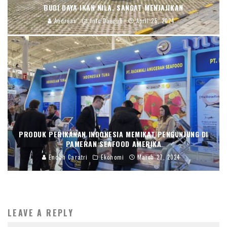
BUDI DAYA IKAN NILA, SANGAT MENJAJIKAN
Andreas
Info Daerah
April 25, 2024
PRODUK PERIKANAN INDONESIA MEMIKAT PENGUNJUNG DI
PAMERAN SEAFOOD AMERIKA
Endah Caratri
Ekonomi
March 27, 2024
LEAVE A REPLY