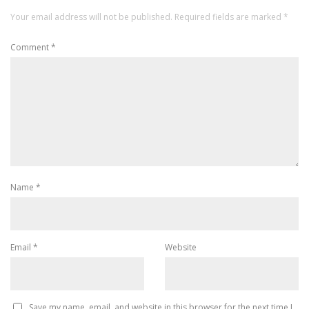
Your email address will not be published.
Required fields are marked
*
Comment
*
Name
*
Email
*
Website
Save my name, email, and website in this browser for the next time I