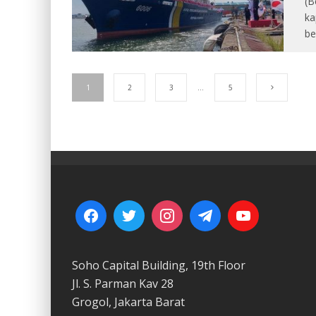
(B
ka
be
1
2
3
…
5
Soho Capital Building, 19th Floor
Jl. S. Parman Kav 28
Grogol, Jakarta Barat