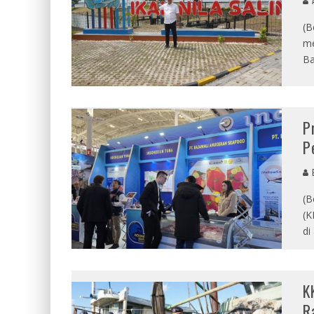
A
(B
me
Ba
P
P
E
(B
(K
di
K
R