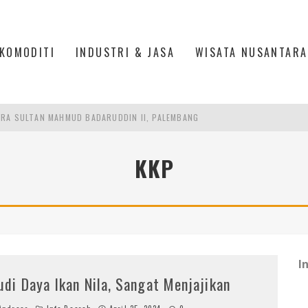
KOMODITI
INDUSTRI & JASA
WISATA NUSANTARA
RA SULTAN MAHMUD BADARUDDIN II, PALEMBANG
S, MANADO
KKP
TRI KEHUTANAN INDONESIA
AKER: PENGUATAN KOMPETENSI LULUSAN PERGURUAN TINGGI PENTING
I
udi Daya Ikan Nila, Sangat Menjajikan