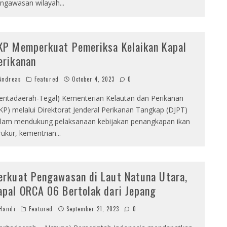
ngawasan wilayah
...
KP Memperkuat Pemeriksa Kelaikan Kapal
erikanan
ndreas
Featured
October 4, 2023
0
eritadaerah-Tegal) Kementerian Kelautan dan Perikanan
KP) melalui Direktorat Jenderal Perikanan Tangkap (DJPT)
lam mendukung pelaksanaan kebijakan penangkapan ikan
rukur, kementrian
...
erkuat Pengawasan di Laut Natuna Utara,
apal ORCA 06 Bertolak dari Jepang
Handi
Featured
September 21, 2023
0