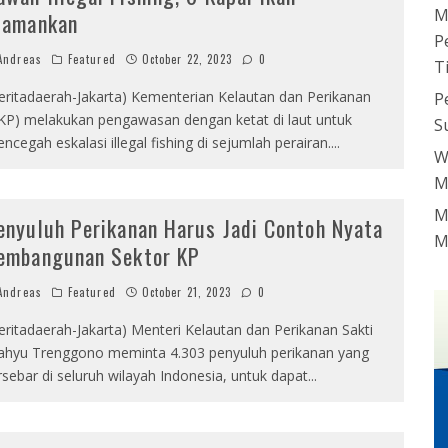
M
iamankan
P
ndreas
Featured
October 22, 2023
0
T
eritadaerah-Jakarta) Kementerian Kelautan dan Perikanan
P
KP) melakukan pengawasan dengan ketat di laut untuk
S
ncegah eskalasi illegal fishing di sejumlah perairan.
...
W
M
M
enyuluh Perikanan Harus Jadi Contoh Nyata
M
embangunan Sektor KP
ndreas
Featured
October 21, 2023
0
eritadaerah-Jakarta) Menteri Kelautan dan Perikanan Sakti
hyu Trenggono meminta 4.303 penyuluh perikanan yang
rsebar di seluruh wilayah Indonesia, untuk dapat
...