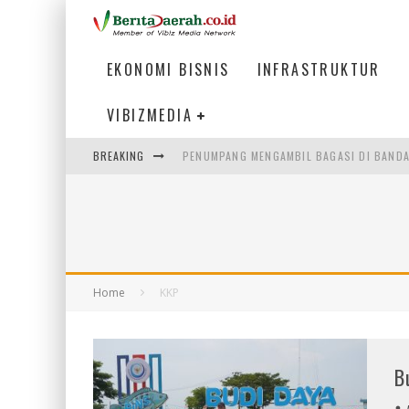
EKONOMI BISNIS
INFRASTRUKTUR
VIBIZMEDIA
BREAKING
PENUMPANG MENGAMBIL BAGASI DI BANDA
WARGA MEMANCING DI KAWASAN MEGAMA
SUMATERA SEBAGAI MOTOR UTAMA INDUS
MENJAWAB KEBUTUHAN DUNIA KERJA, MEN
Home
KKP
B