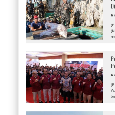
D
A
(B
(K
me
P
P
A
(B
Wa
te