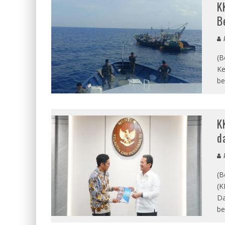
K
B
A
(B
Ke
be
K
d
A
(B
(K
Da
b