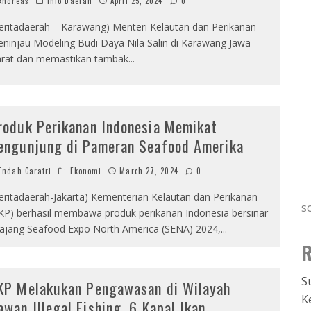
ndreas
Info Daerah
April 25, 2024
0
eritadaerah – Karawang) Menteri Kelautan dan Perikanan
ninjau Modeling Budi Daya Nila Salin di Karawang Jawa
rat dan memastikan tambak
...
roduk Perikanan Indonesia Memikat
engunjung di Pameran Seafood Amerika
ndah Caratri
Ekonomi
March 27, 2024
0
eritadaerah-Jakarta) Kementerian Kelautan dan Perikanan
s
KP) berhasil membawa produk perikanan Indonesia bersinar
 ajang Seafood Expo North America (SENA) 2024,
...
R
S
KP Melakukan Pengawasan di Wilayah
K
awan Illegal Fishing, 6 Kapal Ikan