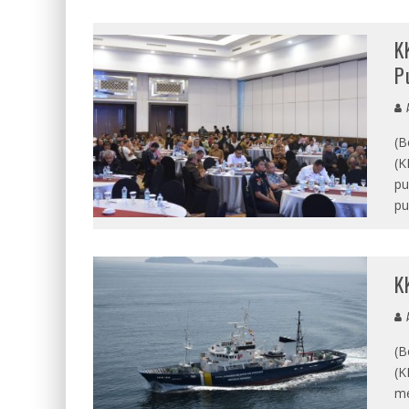
K
P
A
(B
(K
pu
pu
K
A
(B
(K
me