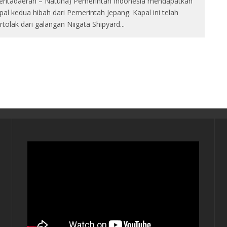
eritadaerah – Natuna) Pemerintah Indonesia mendapatkan
pal kedua hibah dari Pemerintah Jepang. Kapal ini telah
rtolak dari galangan Niigata Shipyard
...