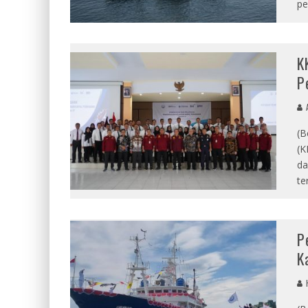
pe
K
P
A
(B
(K
da
te
P
K