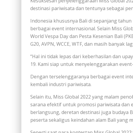
Kesuksesan penyelenggaraan Miss Global 202
destinasi pariwisata dan tentunya sebagai pe
Indonesia khususnya Bali di sepanjang tahu
berbagai event internasional. Selain Miss Glo
World Vespa Day dan Pesta Kesenian Bali (PKB
G20, AVPN, WCCE, WTF, dan masih banyak lagi
“Hal ini tidak lepas dari keberhasilan dan 
19. Kami siap untuk menyelenggarakan event-ev
Dengan terselenggaranya berbagai event in
kembali industri pariwisata.
Selain itu, Miss Global 2022 yang malam peno
sarana efektif untuk promosi pariwisata dan e
berlangsung, deretan destinasi juga budaya B
peserta sekaligus keindahan alam Bali yang me
Seperti saat para kontestan Miss Global 2022