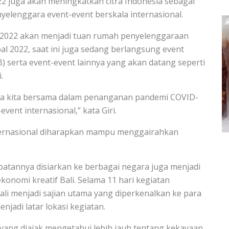
2 juga akan meningkatkan citra Indonesia sebagai
nyelenggara event-event berskala internasional.
n 2022 akan menjadi tuan rumah penyelenggaraan
bal 2022, saat ini juga sedang berlangsung event
) serta event-event lainnya yang akan datang seperti
.
upaya kita bersama dalam penanganan pandemi COVID-
ent internasional,” kata Giri.
ternasional diharapkan mampu menggairahkan
batannya disiarkan ke berbagai negara juga menjadi
konomi kreatif Bali. Selama 11 hari kegiatan
ali menjadi sajian utama yang diperkenalkan ke para
njadi latar lokasi kegiatan.
 yang diajak mengetahui lebih jauh tentang kekayaan