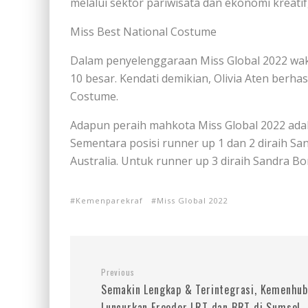
melalui sektor pariwisata dan ekonomi kreati
Miss Best National Costume
Dalam penyelenggaraan Miss Global 2022 wakil
10 besar. Kendati demikian, Olivia Aten berh
Costume.
Adapun peraih mahkota Miss Global 2022 adala
Sementara posisi runner up 1 dan 2 diraih Sa
Australia. Untuk runner up 3 diraih Sandra Bor
Kemenparekraf
Miss Global 2022
Previous
Semakin Lengkap & Terintegrasi, Kemenhub
Luncurkan Freeder LRT dan BRT di Sumsel