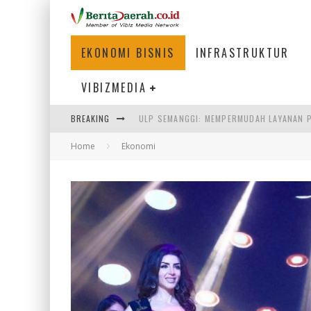
EKONOMI BISNIS
INFRASTRUKTUR
VIBIZMEDIA
BREAKING
BAKMI PANGSIT AYAM, KULINER LEGENDAR
Home
Ekonomi
KETIKA INSTITUSI MENENTUKAN MASA DE
PERTUNJUKAN AIR MANCUR SPEKTAKULER 
ULP SEMANGGI: MEMPERMUDAH LAYANAN P