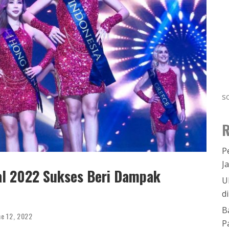
s
R
P
J
bal 2022 Sukses Beri Dampak
U
d
B
ne 12, 2022
P