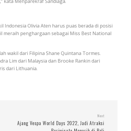
f,” kata Menparekraf Sandiaga.
 Indonesia Olivia Aten harus puas berada di posisi
asil meraih penghargaan sebagai Miss Best National
h wakil dari Filipina Shane Quintana Tormes.
ndra Lim dari Malaysia dan Brooke Rankin dari
is dari Lithuania.
Next
Ajang Vespa World Days 2022, Jadi Atraksi
Pariwisata Menarik di Bali