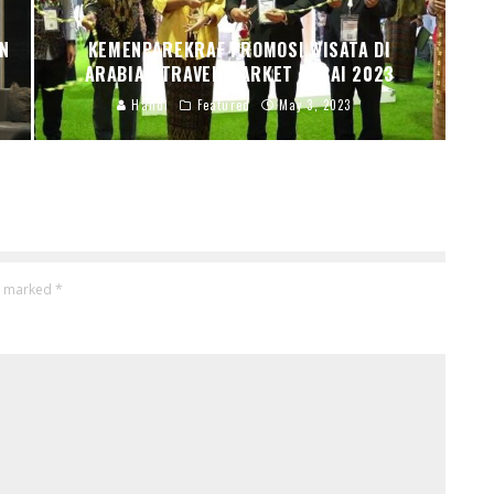
N
KEMENPAREKRAF PROMOSI WISATA DI
ARABIAN TRAVEL MARKET DUBAI 2023
Handi
Featured
May 3, 2023
re marked
*