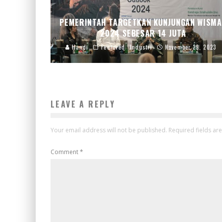
PEMERINTAH TARGETKAN KUNJUNGAN WISMA
2024 SEBESAR 14 JUTA
Handi
Featured
Industri
November 29, 2023
LEAVE A REPLY
Your email address will not be published.
Required fields a
Comment
*