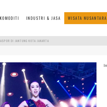
KOMODITI
INDUSTRI & JASA
WISATA NUSANTARA
IS DI PASAR BARU JAKARTA
PAN INDONESIA
DI PIK 2, JAKARTA UTARA
I
ASPOR DI JANTUNG KOTA JAKARTA