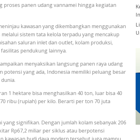
ng proses panen udang vannamei hingga kegiatan
K
I
L
 meninjau kawasan yang dikembangkan menggunakan
U
 melalui sistem tata kelola terpadu yang mencakup
isahan saluran inlet dan outlet, kolam produksi,
 fasilitas pendukung lainnya.
ampaikan menyaksikan langsung panen raya udang
n potensi yang ada, Indonesia memiliki peluang besar
 dunia.
oran 1 hektare bisa menghasilkan 40 ton, luar bisa 40
ribu (rupiah) per kilo. Berarti per ton 70 juta
ang signifikan. Dengan jumlah kolam sebanyak 206
itar Rp67,2 miliar per siklus atau berpotensi
an kawasan budi daya modern tersebut juga mampu