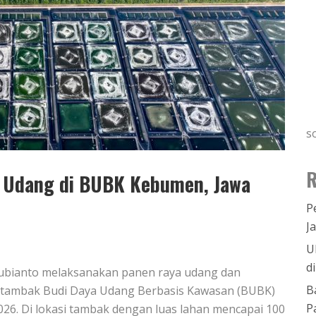
s
R
 Udang di BUBK Kebumen, Jawa
P
J
U
d
ubianto melaksanakan panen raya udang dan
B
asi tambak Budi Daya Udang Berbasis Kawasan (BUBK)
P
26. Di lokasi tambak dengan luas lahan mencapai 100