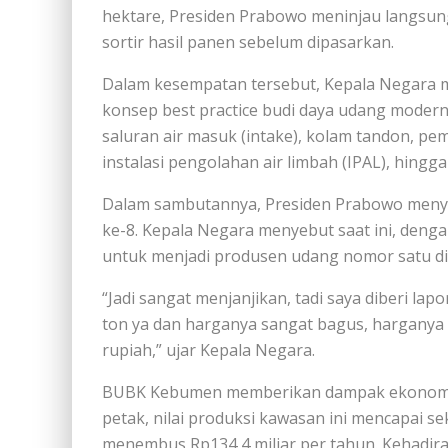
hektare, Presiden Prabowo meninjau langsu
sortir hasil panen sebelum dipasarkan.
Dalam kesempatan tersebut, Kepala Negara
konsep best practice budi daya udang modern
saluran air masuk (intake), kolam tandon, pem
instalasi pengolahan air limbah (IPAL), hingga
Dalam sambutannya, Presiden Prabowo meny
ke-8. Kepala Negara menyebut saat ini, denga
untuk menjadi produsen udang nomor satu di
“Jadi sangat menjanjikan, tadi saya diberi lap
ton ya dan harganya sangat bagus, harganya 70 
rupiah,” ujar Kepala Negara.
BUBK Kebumen memberikan dampak ekonomi y
petak, nilai produksi kawasan ini mencapai sek
menembus Rp134,4 miliar per tahun. Kehadir