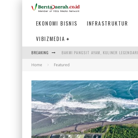
EKONOMI BISNIS
INFRASTRUKTUR
VIBIZMEDIA
BAKMI PANGSIT AYAM, KULINER LEGENDAR
BREAKING
KETIKA INSTITUSI MENENTUKAN MASA DE
Home
Featured
PERTUNJUKAN AIR MANCUR SPEKTAKULER 
ULP SEMANGGI: MEMPERMUDAH LAYANAN P