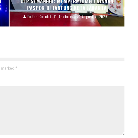
I
ULP SEMANGGI: MEMPERMUDAH LAYANAN
PASPOR DI JANTUNG KOTA JAKARTA
Endah Caratri
Featured
August 7, 2026
re marked
*