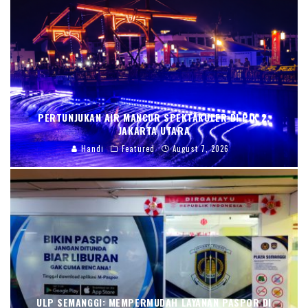
PERTUNJUKAN AIR MANCUR SPEKTAKULER DI PIK 2,
JAKARTA UTARA
Handi
Featured
August 7, 2026
ULP SEMANGGI: MEMPERMUDAH LAYANAN PASPOR DI