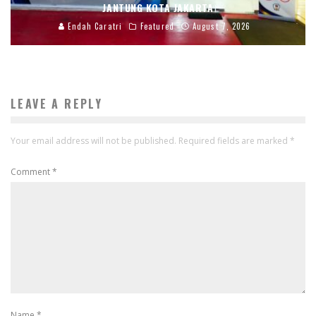
JANTUNG KOTA JAKARTA
Endah Caratri
Featured
August 7, 2026
LEAVE A REPLY
Your email address will not be published.
Required fields are marked
*
Comment
*
Name
*