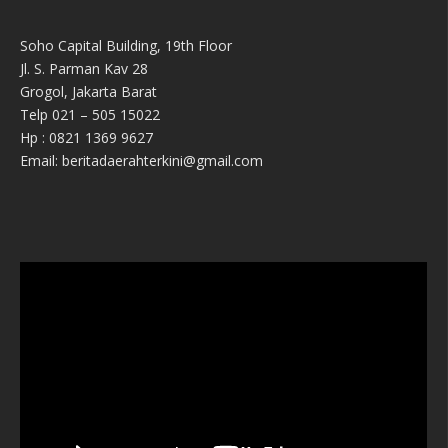
Soho Capital Building, 19th Floor
Jl. S. Parman Kav 28
Grogol, Jakarta Barat
Telp 021 – 505 15022
Hp : 0821 1369 9627
Email: beritadaerahterkini@gmail.com