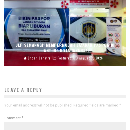
ULP SEMANGGI: MEMPERMUDAH LAYANAN PASPOR DI
JANTUNG KOTA JAKARTA
Endah Caratri
Featured
August 7, 2026
LEAVE A REPLY
Your email address will not be published.
Required fields are marked
*
Comment
*