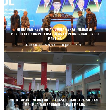
MENJAWAB KEBUTUHAN DUNIA KERJA, MENAKER:
PENGUATAN KOMPETENSI LULUSAN PERGURUAN TINGGI
PENTING
Handi
Featured
August 6, 2026
PENUMPANG MENGAMBIL BAGASI DI BANDARA SULTAN
MAHMUD BADARUDDIN II, PALEMBANG