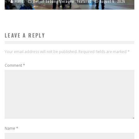
Handi
Denyut Sabang Merauke
Featured
August 6, 2026
LEAVE A REPLY
Your email address will not be published.
Required fields are marked
*
Comment
*
Name
*