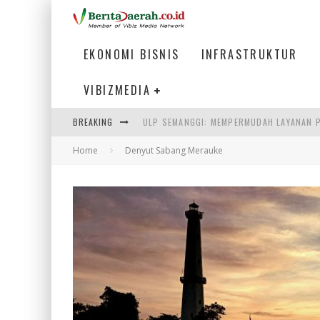
EKONOMI BISNIS
INFRASTRUKTUR
VIBIZMEDIA
ULP SEMANGGI: MEMPERMUDAH LAYANAN P
BREAKING
BAKMI PANGSIT AYAM, KULINER LEGENDAR
Home
Denyut Sabang Merauke
KETIKA INSTITUSI MENENTUKAN MASA DE
PERTUNJUKAN AIR MANCUR SPEKTAKULER 