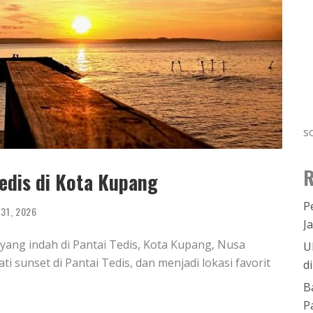
s
R
edis di Kota Kupang
P
 31, 2026
J
ang indah di Pantai Tedis, Kota Kupang, Nusa
U
sunset di Pantai Tedis, dan menjadi lokasi favorit
d
B
P