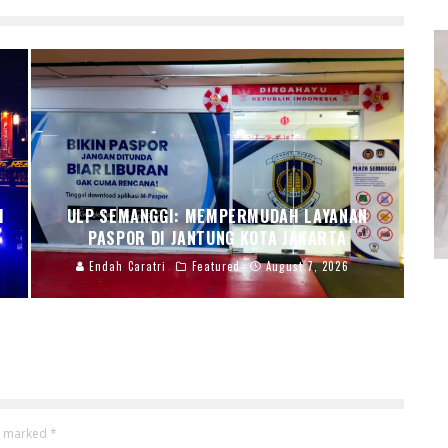
I
ULP SEMANGGI: MEMPERMUDAH LAYANAN
PASPOR DI JANTUNG KOTA JAKARTA
Endah Caratri
Featured
August 7, 2026
re marked
*