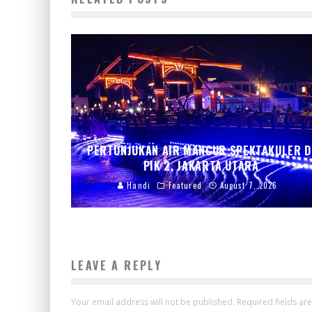
PERTUNJUKAN AIR MANCUR SPEKTAKULER D
PIK 2, JAKARTA UTARA
Handi
Featured
August 7, 2026
LEAVE A REPLY
Your email address will not be published.
Required fields a