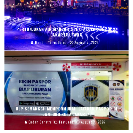
PERTUNJUKAN AIR MANCUR SPEKTAKULER DI PIK 2,
JAKARTA UTARA
Handi
Featured
August 7, 2026
ULP SEMANGGI: MEMPERMUDAH LAYANAN PASPOR DI
JANTUNG KOTA JAKARTA
Endah Caratri
Featured
August 7, 2026