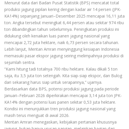
Menurut data dari Badan Pusat Statistik (BPS) mencatat total
produksi jagung pipilan kering dengan kadar air 14 persen (JPK-
KA14%) sepanjang Januari–Desember 2025 mencapai 16,11 juta
ton. Angka tersebut meningkat 6,44 persen atau sekitar 974 ribu
ton dibandingkan tahun sebelumnya. Peningkatan produksi ini
didukung oleh kenaikan luas panen jagung nasional yang
mencapai 2,72 juta hektare, naik 6,73 persen secara tahunan.
Lebih lanjut, Mentan Amran menyinggung kesiapan Indonesia
memasuki pasar ekspor jagung seiring melimpahnya produksi di
sejumlah sentra.
“Kami hitung tadi totalnya 700 ribu hektare. Kalau dikali 5 ton
saja, itu 3,5 juta ton setengah. Kita siap-siap ekspor, dan Bulog
dari sekarang harus siap untuk serapannya,” ujarnya.
Berdasarkan data BPS, potensi produksi jagung pada periode
Januari–Februari 2026 diperkirakan mencapai 3,14 juta ton JPK-
KA14% dengan potensi luas panen sekitar 0,53 juta hektare.
Kondisi ini menunjukkan tren produksi jagung nasional yang
masih terus menguat di awal 2026.
Mentan Amran menegaskan, kebijakan pertanian khususnya
jagung, bukan hanya urusan pangan, melainkan bagian dari