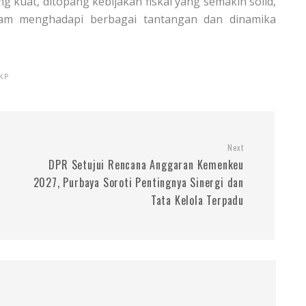
g kuat, ditopang kebijakan fiskal yang semakin solid,
lam menghadapi berbagai tantangan dan dinamika
KP
Next
DPR Setujui Rencana Anggaran Kemenkeu
2027, Purbaya Soroti Pentingnya Sinergi dan
Tata Kelola Terpadu