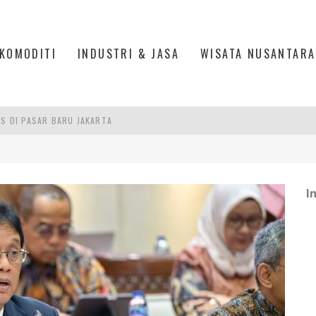
KOMODITI
INDUSTRI & JASA
WISATA NUSANTARA
IS DI PASAR BARU JAKARTA
PAN INDONESIA
L, ESDM UNGKAP PENYEBAB PEMADAMAN
ASPOR DI JANTUNG KOTA JAKARTA
I