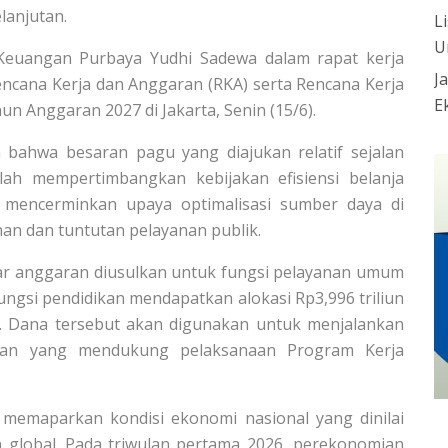
lanjutan.
L
U
Keuangan Purbaya Yudhi Sadewa dalam rapat kerja
J
ncana Kerja dan Anggaran (RKA) serta Rencana Kerja
E
 Anggaran 2027 di Jakarta, Senin (15/6).
bahwa besaran pagu yang diajukan relatif sejalan
ah mempertimbangkan kebijakan efisiensi belanja
 mencerminkan upaya optimalisasi sumber daya di
 dan tuntutan pelayanan publik.
sar anggaran diusulkan untuk fungsi pelayanan umum
 fungsi pendidikan mendapatkan alokasi Rp3,996 triliun
r. Dana tersebut akan digunakan untuk menjalankan
gan yang mendukung pelaksanaan Program Kerja
emaparkan kondisi ekonomi nasional yang dinilai
n global. Pada triwulan pertama 2026, perekonomian