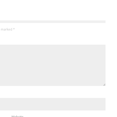
re marked
*
Website