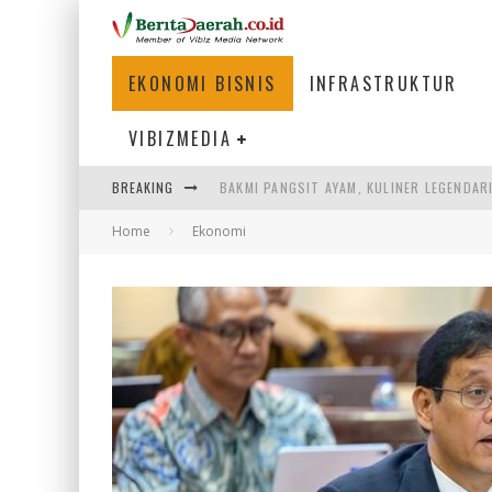
EKONOMI BISNIS
INFRASTRUKTUR
VIBIZMEDIA
BAKMI PANGSIT AYAM, KULINER LEGENDAR
BREAKING
KETIKA INSTITUSI MENENTUKAN MASA DE
Home
Ekonomi
LISTRIK KALIMANTAN BERANGSUR NORMA
ULP SEMANGGI: MEMPERMUDAH LAYANAN P