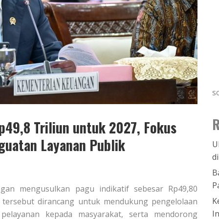
s
R
49,8 Triliun untuk 2027, Fokus
nguatan Layanan Publik
U
d
B
P
ngan mengusulkan pagu indikatif sebesar Rp49,80
K
i tersebut dirancang untuk mendukung pengelolaan
I
s pelayanan kepada masyarakat, serta mendorong