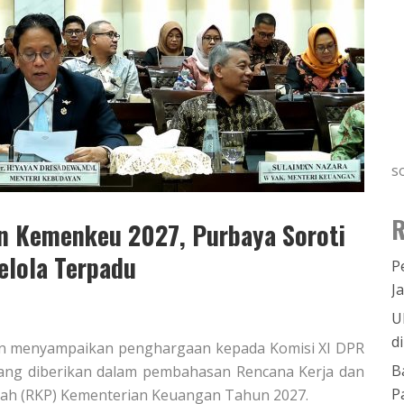
s
R
n Kemenkeu 2027, Purbaya Soroti
elola Terpadu
P
J
U
d
an menyampaikan penghargaan kepada Komisi XI DPR
B
ang diberikan dalam pembahasan Rencana Kerja dan
P
tah (RKP) Kementerian Keuangan Tahun 2027.