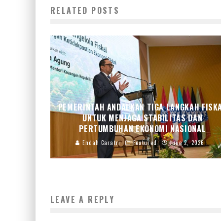
RELATED POSTS
PEMERINTAH ANDALKAN TIGA LANGKAH FISK
UNTUK MENJAGA STABILITAS DAN
PERTUMBUHAN EKONOMI NASIONAL
Endah Caratri
Featured
June 2, 2026
LEAVE A REPLY