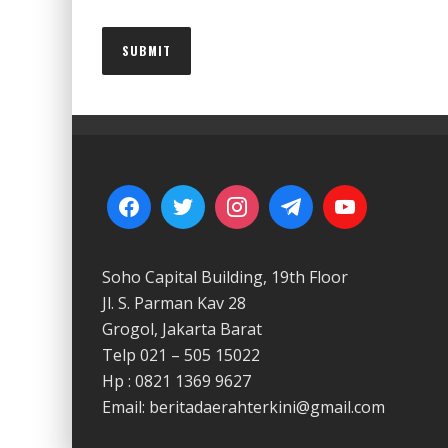
Soho Capital Building, 19th Floor
Jl. S. Parman Kav 28
Grogol, Jakarta Barat
Telp 021 – 505 15022
Hp : 0821 1369 9627
Email: beritadaerahterkini@gmail.com