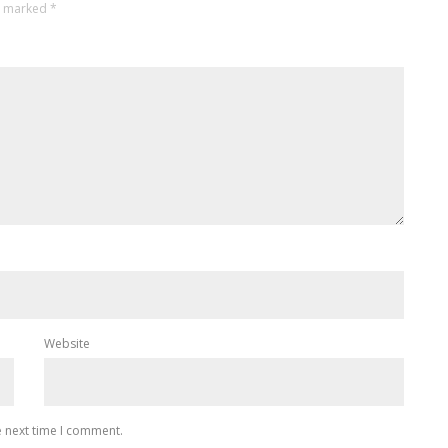
re marked
*
Website
e next time I comment.