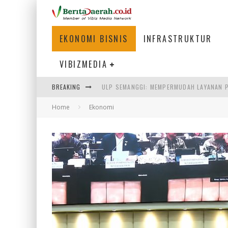
EKONOMI BISNIS
INFRASTRUKTUR
VIBIZMEDIA
ULP SEMANGGI: MEMPERMUDAH LAYANAN P
BREAKING
BAKMI PANGSIT AYAM, KULINER LEGENDAR
Home
Ekonomi
KETIKA INSTITUSI MENENTUKAN MASA DE
PERTUNJUKAN AIR MANCUR SPEKTAKULER 