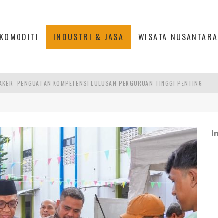
KOMODITI
INDUSTRI & JASA
WISATA NUSANTARA
AKER: PENGUATAN KOMPETENSI LULUSAN PERGURUAN TINGGI PENTING
RA SULTAN MAHMUD BADARUDDIN II, PALEMBANG
S, MANADO
TRI KEHUTANAN INDONESIA
I