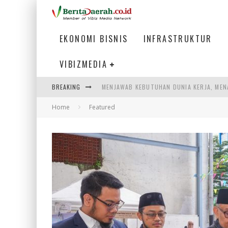
EKONOMI BISNIS
INFRASTRUKTUR
VIBIZMEDIA
MENJAWAB KEBUTUHAN DUNIA KERJA, MEN
BREAKING
PENUMPANG MENGAMBIL BAGASI DI BANDA
Home
Featured
WARGA MEMANCING DI KAWASAN MEGAMA
SUMATERA SEBAGAI MOTOR UTAMA INDUS