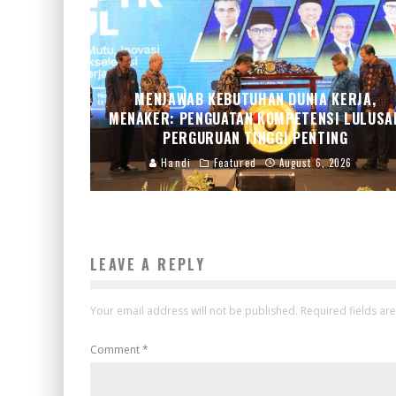
MENJAWAB KEBUTUHAN DUNIA KERJA,
MENAKER: PENGUATAN KOMPETENSI LULUSA
PERGURUAN TINGGI PENTING
Handi
Featured
August 6, 2026
LEAVE A REPLY
Your email address will not be published.
Required fields a
Comment
*