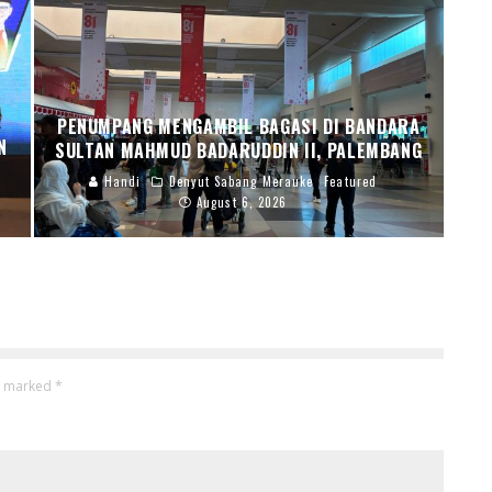
PENUMPANG MENGAMBIL BAGASI DI BANDARA
N
SULTAN MAHMUD BADARUDDIN II, PALEMBANG
Handi
Denyut Sabang Merauke
Featured
August 6, 2026
re marked
*