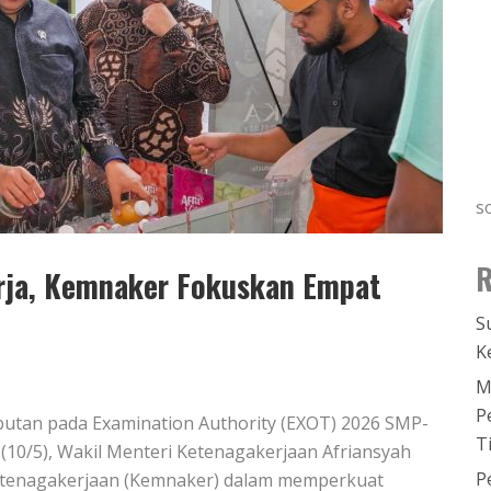
s
R
erja, Kemnaker Fokuskan Empat
S
K
M
P
butan pada Examination Authority (EXOT) 2026 SMP-
T
 (10/5), Wakil Menteri Ketenagakerjaan Afriansyah
P
tenagakerjaan (Kemnaker) dalam memperkuat