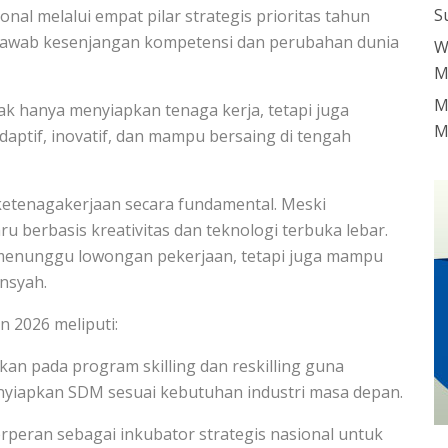
S
nal melalui empat pilar strategis prioritas tahun
njawab kesenjangan kompetensi dan perubahan dunia
W
M
M
dak hanya menyiapkan tenaga kerja, tetapi juga
M
tif, inovatif, dan mampu bersaing di tengah
ketenagakerjaan secara fundamental. Meski
u berbasis kreativitas dan teknologi terbuka lebar.
 menunggu lowongan pekerjaan, tetapi juga mampu
ansyah.
n 2026 meliputi:
kan pada program skilling dan reskilling guna
yiapkan SDM sesuai kebutuhan industri masa depan.
rperan sebagai inkubator strategis nasional untuk