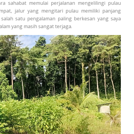
ra sahabat memulai perjalanan mengelilingi pulau
pat, jalur yang mengitari pulau memiliki panjang
di salah satu pengalaman paling berkesan yang saya
alam yang masih sangat terjaga.