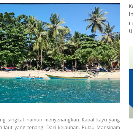
K
I
L
U
sung singkat namun menyenangkan. Kapal kayu yang
 laut yang tenang. Dari kejauhan, Pulau Mansinam