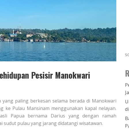
s
R
Kehidupan Pesisir Manokwari
P
J
n yang paling berkesan selama berada di Manokwari
U
ng ke Pulau Mansinam menggunakan kapal nelayan.
d
 asli Papua bernama Darius yang dengan ramah
B
 sudut pulau yang jarang didatangi wisatawan.
P