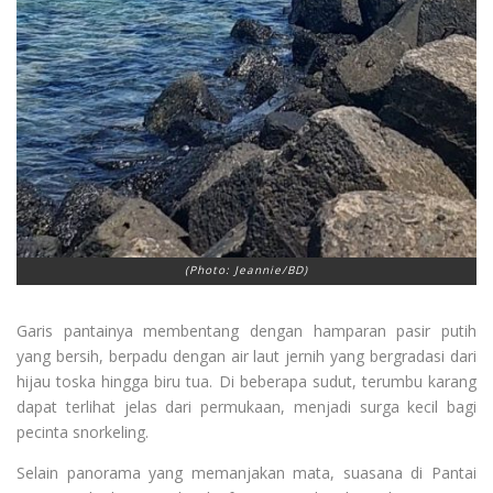
(Photo: Jeannie/BD)
Garis pantainya membentang dengan hamparan pasir putih
yang bersih, berpadu dengan air laut jernih yang bergradasi dari
hijau toska hingga biru tua. Di beberapa sudut, terumbu karang
dapat terlihat jelas dari permukaan, menjadi surga kecil bagi
pecinta snorkeling.
Selain panorama yang memanjakan mata, suasana di Pantai