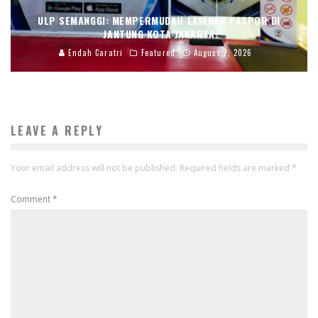
ULP SEMANGGI: MEMPERMUDAH LAYANAN PASPOR DI
JANTUNG KOTA JAKARTA
Endah Caratri
Featured
August 7, 2026
LEAVE A REPLY
Your email address will not be published.
Required fields are marked
*
Comment
*