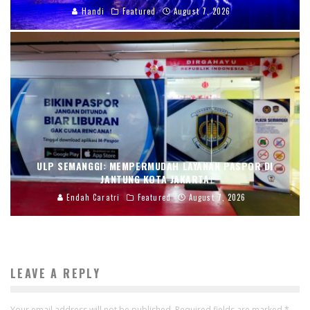
Handi
Featured
August 7, 2026
ULP SEMANGGI: MEMPERMUDAH LAYANAN PASPOR DI
JANTUNG KOTA JAKARTA
Endah Caratri
Featured
August 7, 2026
LEAVE A REPLY
Your email address will not be published.
Required fields are marked
*