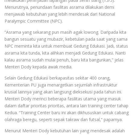
melakukan peninjauan lapangan pada Senin siang (15/5).
Menurutnya, penundaan fasilitas asrama dilakukan demi
menjawab kebutuhan yang lebih mendesak dari National
Paralympic Committee (NPC).
“Asrama yang sekarang pun masih agak lowong. Daripada kita
bangun sesuatu yang mubazir, kebetulan pada saat yang sama
NPC meminta kita untuk membuat Gedung Edukasi. Jadi, status
asrama kita tunda, kita alihkan menjadi Gedung Edukasi. Nanti
kalau asrama sudah mulai penuh, baru kita bangunkan,” jelas
Menteri Dody kepada awak media.
Selain Gedung Edukasi berkapasitas sekitar 400 orang,
Kementerian PU juga menargetkan sejumlah infrastruktur
krusial lainnya yang akan langsung dieksekusi pada tahun ini.
Menteri Dody merinci beberapa fasilitas utama yang masuk
dalam daftar prioritas prioritas, antara lain training center tahap
Kedua. “Training Center baru ini akan dikhususkan untuk cabang
olahraga beregu, seperti sepak takraw dan futsal,” paparnya.
Menurut Menteri Dody kebutuhan lain yang mendesak adalah