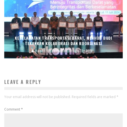
KESELAMATAN TRANSPORTASI DARAT, MENHUB BUDI
TEKANKAN KOLABORASI DAN KOORDINASI
Handi
Featured
July 11, 2024
LEAVE A REPLY
Your email address will not be published.
Required fields are marked
*
Comment
*