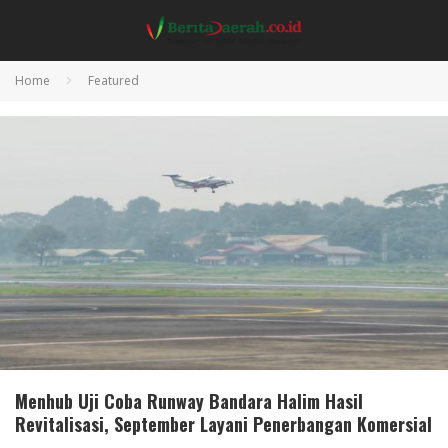
Home
Featured
Menhub Uji Coba Runway Bandara Halim Hasil
Revitalisasi, September Layani Penerbangan Komersial