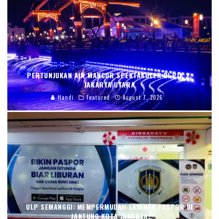
PERTUNJUKAN AIR MANCUR SPEKTAKULER DI PIK 2,
JAKARTA UTARA
Handi
Featured
August 7, 2026
ULP SEMANGGI: MEMPERMUDAH LAYANAN PASPOR DI
JANTUNG KOTA JAKARTA