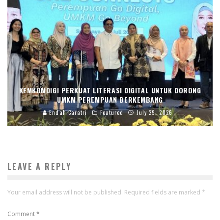
KEMKOMDIGI PERKUAT LITERASI DIGITAL UNTUK DORONG
UMKM PEREMPUAN BERKEMBANG
Endah Caratri
Featured
July 29, 2026
LEAVE A REPLY
Your email address will not be published.
Required fields are marked
*
Comment
*