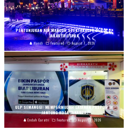
PERTUNJUKAN AIR MANCUR SPEKTAKULER DI PIK 2,
JAKARTA UTARA
Handi
Featured
August 7, 2026
ULP SEMANGGI: MEMPERMUDAH LAYANAN PASPOR DI
JANTUNG KOTA JAKARTA
Endah Caratri
Featured
August 7, 2026