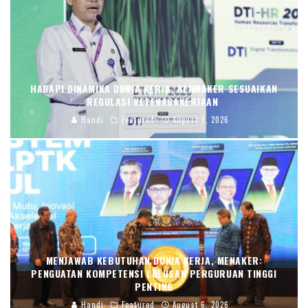
HADAPI DINAMIKA DUNIA KERJA, KEMNAKER SESUAIKAN
REGULASI KETENAGAKERJAAN
Handi
Featured
August 7, 2026
MENJAWAB KEBUTUHAN DUNIA KERJA, MENAKER:
PENGUATAN KOMPETENSI LULUSAN PERGURUAN TINGGI
PENTING
Handi
Featured
August 6, 2026