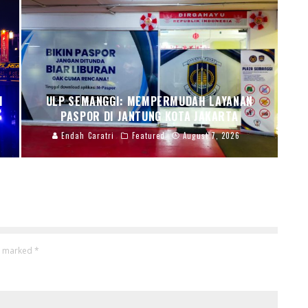
I
ULP SEMANGGI: MEMPERMUDAH LAYANAN
PASPOR DI JANTUNG KOTA JAKARTA
Endah Caratri
Featured
August 7, 2026
re marked
*