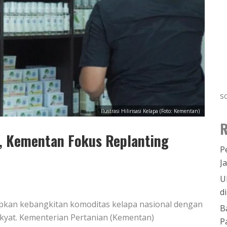
s
Ilustrasi Hilirisasi Kelapa (Foto: Kementan)
R
, Kementan Fokus Replanting
P
J
U
d
apkan kebangkitan komoditas kelapa nasional dengan
B
kyat. Kementerian Pertanian (Kementan)
P