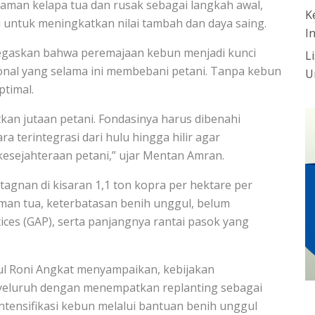
aman kelapa tua dan rusak sebagai langkah awal,
K
untuk meningkatkan nilai tambah dan daya saing.
I
egaskan bahwa peremajaan kebun menjadi kunci
L
ional yang selama ini membebani petani. Tanpa kebun
U
ptimal.
kan jutaan petani. Fondasinya harus dibenahi
 terintegrasi dari hulu hingga hilir agar
esejahteraan petani,” ujar Mentan Amran.
stagnan di kisaran 1,1 ton kopra per hektare per
aman tua, keterbatasan benih unggul, belum
ices (GAP), serta panjangnya rantai pasok yang
ul Roni Angkat menyampaikan, kebijakan
yeluruh dengan menempatkan replanting sebagai
 intensifikasi kebun melalui bantuan benih unggul