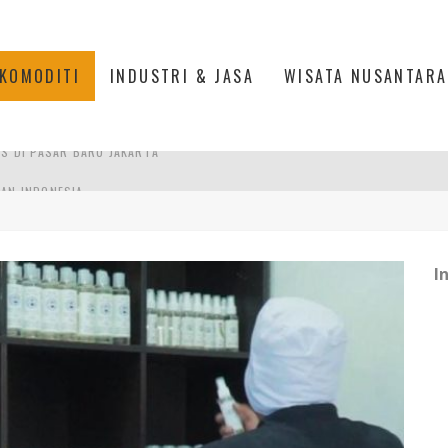
KOMODITI
INDUSTRI & JASA
WISATA NUSANTARA
PAN INDONESIA
DI PIK 2, JAKARTA UTARA
ASPOR DI JANTUNG KOTA JAKARTA
I
IS DI PASAR BARU JAKARTA