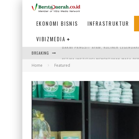
EKONOMI BISNIS
INFRASTRUKTUR
VIBIZMEDIA
BREAKING
KETIKA INSTITUSI MENENTUKAN MASA DE
Home
Featured
PERTUNJUKAN AIR MANCUR SPEKTAKULER 
ULP SEMANGGI: MEMPERMUDAH LAYANAN P
BAKMI PANGSIT AYAM, KULINER LEGENDAR