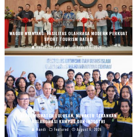
WAGUB NYANYANG: FASILITAS OLAHRAGA MODERN PERKUAT
SPORT TOURISM BATAM
Handi
Featured
August 6, 2026
ATASI MISMATCH LULUSAN, MENAKER TEKANKAN
KOLABORASI KAMPUS DAN INDUSTRI
Handi
Featured
August 6, 2026