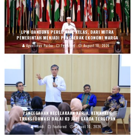
LPM BANDUNG PERLU NAIK KELAS, DARI MITRA
PEMERINTAH MENJADI PENGGERAK EKONOMI WARGA
Agustinus Purba
Featured
August 10, 2026
PENCEGAHAN KECELAKAAN KERJA, KEMNAKER
TRANSFORMASI BALAI K3 JADI GARDA TERDEPAN
Handi
Featured
August 10, 2026