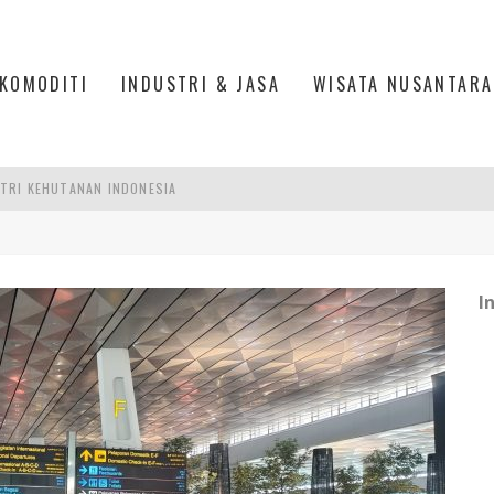
KOMODITI
INDUSTRI & JASA
WISATA NUSANTARA
TRI KEHUTANAN INDONESIA
AKER: PENGUATAN KOMPETENSI LULUSAN PERGURUAN TINGGI PENTING
RA SULTAN MAHMUD BADARUDDIN II, PALEMBANG
R SESUAIKAN REGULASI KETENAGAKERJAAN
I