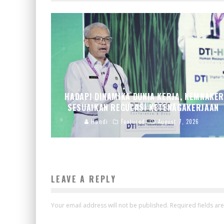
HADAPI DINAMIKA DUNIA KERJA, KEMNAKE
SESUAIKAN REGULASI KETENAGAKERJAAN
Handi
Featured
August 7, 2026
LEAVE A REPLY
Your email address will not be published.
Required fields a