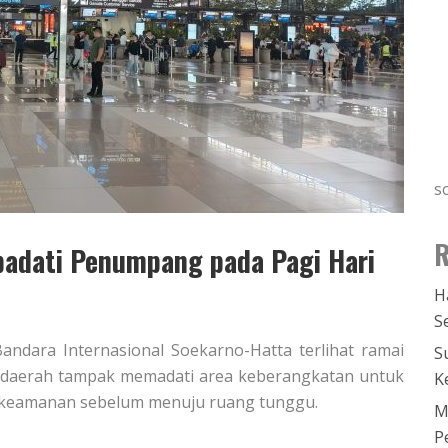
s
R
padati Penumpang pada Pagi Hari
H
S
Bandara Internasional Soekarno-Hatta terlihat ramai
S
ai daerah tampak memadati area keberangkatan untuk
K
 keamanan sebelum menuju ruang tunggu.
M
P