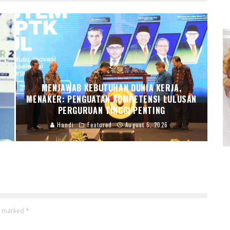
MENJAWAB KEBUTUHAN DUNIA KERJA,
R
MENAKER: PENGUATAN KOMPETENSI LULUSAN
PERGURUAN TINGGI PENTING
Handi
Featured
August 6, 2026
re marked
*