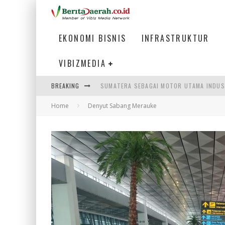
EKONOMI BISNIS
INFRASTRUKTUR
VIBIZMEDIA
SUMATERA SEBAGAI MOTOR UTAMA INDUS
BREAKING
MENJAWAB KEBUTUHAN DUNIA KERJA, MEN
Home
Denyut Sabang Merauke
PENUMPANG MENGAMBIL BAGASI DI BANDA
HADAPI DINAMIKA DUNIA KERJA, KEMNAKE