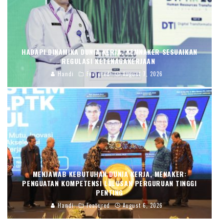
HADAPI DINAMIKA DUNIA KERJA, KEMNAKER SESUAIKAN
REGULASI KETENAGAKERJAAN
Handi
Featured
August 7, 2026
MENJAWAB KEBUTUHAN DUNIA KERJA, MENAKER:
PENGUATAN KOMPETENSI LULUSAN PERGURUAN TINGGI
PENTING
Handi
Featured
August 6, 2026