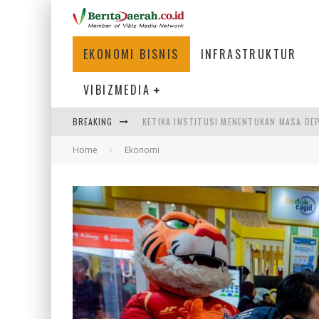
EKONOMI BISNIS
INFRASTRUKTUR
VIBIZMEDIA
BREAKING
KETIKA INSTITUSI MENENTUKAN MASA DE
Home
Ekonomi
PERTUNJUKAN AIR MANCUR SPEKTAKULER 
ULP SEMANGGI: MEMPERMUDAH LAYANAN P
BAKMI PANGSIT AYAM, KULINER LEGENDAR