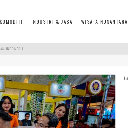
KOMODITI
INDUSTRI & JASA
WISATA NUSANTARA
PAN INDONESIA
DI PIK 2, JAKARTA UTARA
ASPOR DI JANTUNG KOTA JAKARTA
I
IS DI PASAR BARU JAKARTA