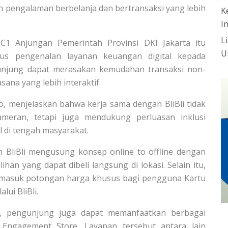
n pengalaman berbelanja dan bertransaksi yang lebih
K
I
L
C1 Anjungan Pemerintah Provinsi DKI Jakarta itu
U
gus pengenalan layanan keuangan digital kepada
gunjung dapat merasakan kemudahan transaksi non-
ana yang lebih interaktif.
o, menjelaskan bahwa kerja sama dengan BliBli tidak
meran, tetapi juga mendukung perluasan inklusi
l di tengah masyarakat.
n BliBli mengusung konsep online to offline dengan
han yang dapat dibeli langsung di lokasi. Selain itu,
ermasuk potongan harga khusus bagi pengguna Kartu
lui BliBli.
6, pengunjung juga dapat memanfaatkan berbagai
 Engagement Store. Layanan tersebut antara lain