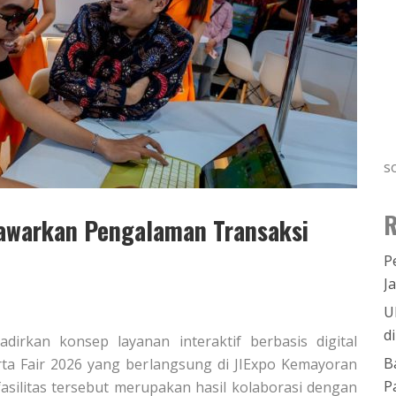
s
R
Tawarkan Pengalaman Transaksi
P
J
U
d
adirkan konsep layanan interaktif berbasis digital
B
rta Fair 2026 yang berlangsung di JIExpo Kemayoran
P
 fasilitas tersebut merupakan hasil kolaborasi dengan