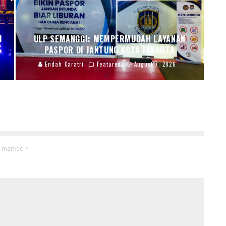
I
ULP SEMANGGI: MEMPERMUDAH LAYANAN
PASPOR DI JANTUNG KOTA JAKARTA
Endah Caratri
Featured
August 7, 2026
re marked
*