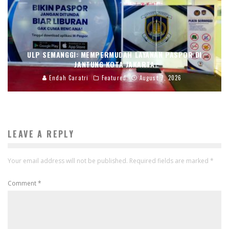
ULP SEMANGGI: MEMPERMUDAH LAYANAN PASPOR DI
JANTUNG KOTA JAKARTA
Endah Caratri
Featured
August 7, 2026
LEAVE A REPLY
Your email address will not be published.
Required fields are marked
*
Comment
*