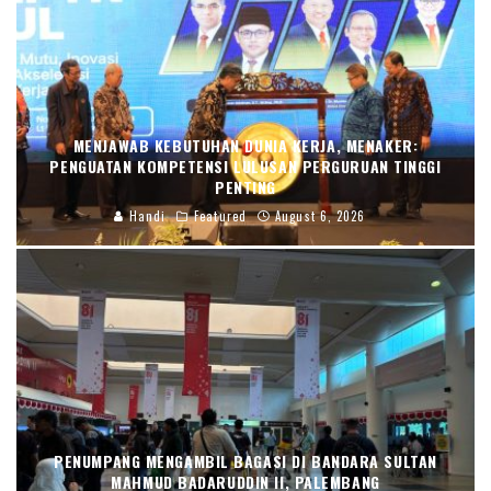
MENJAWAB KEBUTUHAN DUNIA KERJA, MENAKER:
PENGUATAN KOMPETENSI LULUSAN PERGURUAN TINGGI
PENTING
Handi
Featured
August 6, 2026
PENUMPANG MENGAMBIL BAGASI DI BANDARA SULTAN
MAHMUD BADARUDDIN II, PALEMBANG