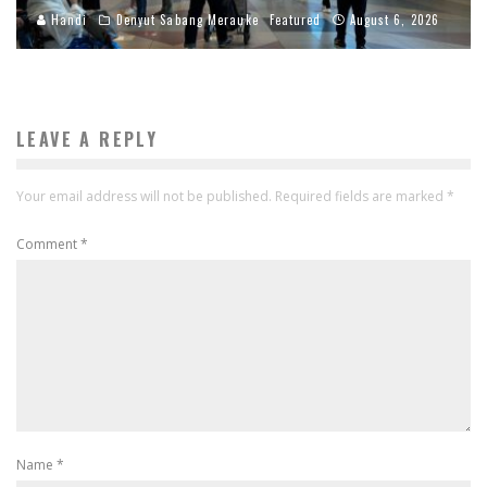
Handi
Denyut Sabang Merauke
Featured
August 6, 2026
LEAVE A REPLY
Your email address will not be published.
Required fields are marked
*
Comment
*
Name
*