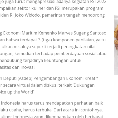
o juga turut mengapresiasi adanya kegiatan FSI 2022
mpaikan sektor kuliner dan FSI merupakan program
siden RI Joko Widodo, pemerintah tengah mendorong
idang Ekonomi Maritim Kemenko Marves Sugeng Santoso
n bahwa terdapat 3 (tiga) komponen penilaian, yaitu
bulkan misalnya seperti terjadi peningkatan nilai
kungan, kemudian terhadap pemberdayaan sosial atau
mendukung terjadinya keuntungan untuk
itas dan inovasi.
ten Deputi (Asdep) Pengembangan Ekonomi Kreatif
 secara virtual dalam diskusi terkait ‘Dukungan
ce up the World’.
 Indonesia harus terus mendapatkan perhatian baik
laku usaha, harus terbuka. Dari acara ini contohnya,
i kuliner Indonesia yang dikembangkan oleh berbagai