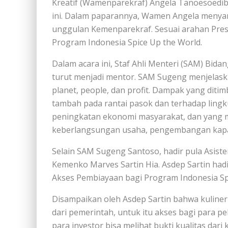
Kreatif (Wamenparekraf) Angela Tanoesoedibj
ini. Dalam paparannya, Wamen Angela menya
unggulan Kemenparekraf. Sesuai arahan Pre
Program Indonesia Spice Up the World.
Dalam acara ini, Staf Ahli Menteri (SAM) B
turut menjadi mentor. SAM Sugeng menjelaska
planet, people, dan profit. Dampak yang ditim
tambah pada rantai pasok dan terhadap ling
peningkatan ekonomi masyarakat, dan yang 
keberlangsungan usaha, pengembangan kapas
Selain SAM Sugeng Santoso, hadir pula Asis
Kemenko Marves Sartin Hia. Asdep Sartin hadir
Akses Pembiayaan bagi Program Indonesia Spi
Disampaikan oleh Asdep Sartin bahwa kuliner
dari pemerintah, untuk itu akses bagi para pe
para investor bisa melihat bukti kualitas dar