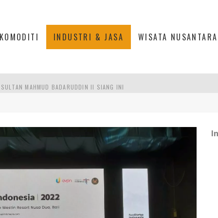
KOMODITI
INDUSTRI & JASA
WISATA NUSANTARA
SULTAN MAHMUD BADARUDDIN II SIANG INI
 MODERN PERKUAT SPORT TOURISM BATAM
ANKAN KOLABORASI KAMPUS DAN INDUSTRI
I
AN MEGAMAS, MANADO