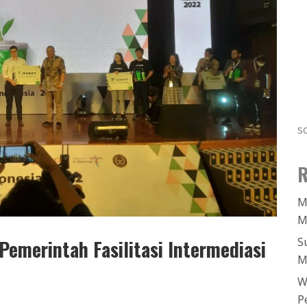
s
R
M
M
S
Pemerintah Fasilitasi Intermediasi
M
W
P