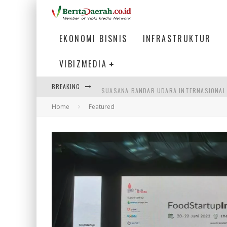
EKONOMI BISNIS
INFRASTRUKTUR
VIBIZMEDIA
BREAKING
SUASANA BANDAR UDARA INTERNASIONAL 
Home
Featured
WAGUB NYANYANG: FASILITAS OLAHRAGA
ATASI MISMATCH LULUSAN, MENAKER TEK
MENIKMATI PESONA LAUT DI TEPI KAWAS