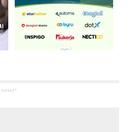
AI
PAMERAN STARTUP UNGGULAN EFF 2022
Andreas
Featured
August 5, 2022
re marked
*