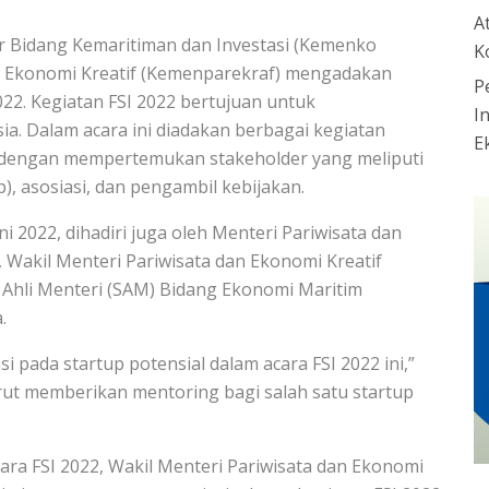
A
or Bidang Kemaritiman dan Investasi (Kemenko
K
n Ekonomi Kreatif (Kemenparekraf) mengadakan
P
2022. Kegiatan FSI 2022 bertujuan untuk
I
a. Dalam acara ini diadakan berbagai kegiatan
E
ng dengan mempertemukan stakeholder yang meliputi
p), asosiasi, dan pengambil kebijakan.
i 2022, dihadiri juga oleh Menteri Pariwisata dan
 Wakil Menteri Pariwisata dan Ekonomi Kreatif
 Ahli Menteri (SAM) Bidang Ekonomi Maritim
.
i pada startup potensial dalam acara FSI 2022 ini,”
rut memberikan mentoring bagi salah satu startup
cara FSI 2022, Wakil Menteri Pariwisata dan Ekonomi