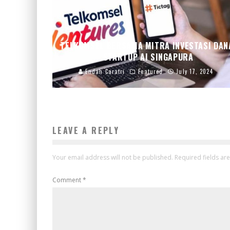
TELKOMSEL BERSAMA MITRA INVESTASI DAN
STARTUP AI SINGAPURA
Endah Caratri
Featured
July 17, 2024
LEAVE A REPLY
Your email address will not be published.
Required fields a
Comment
*