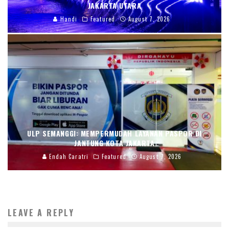
JAKARTA UTARA
Handi
Featured
August 7, 2026
ULP SEMANGGI: MEMPERMUDAH LAYANAN PASPOR DI
JANTUNG KOTA JAKARTA
Endah Caratri
Featured
August 7, 2026
LEAVE A REPLY