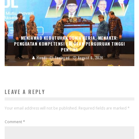
MENJAWAB KEBUTUHAN DUNIA KERJA, MENAKER:
PENGUATAN KOMPETENSI LULUSAN PERGURUAN TINGGI
PENTING
Handi
Featured
August 6, 2026
LEAVE A REPLY
Your email address will not be published.
Required fields are marked
*
Comment
*