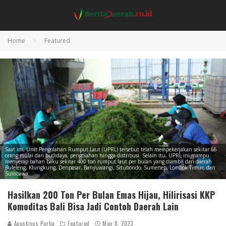
Home
Featured
Saat ini, Unit Pengolahan Rumput Laut (UPRL) tersebut telah mempekerjakan sekitar 66
orang mulai dari budidaya, pengolahan hingga distribusi. Selain itu, UPRL ini mampu
menyerap bahan baku sekitar 400 ton rumput laut per bulan yang diambil dari daerah
Buleleng, Klungkung, Denpasar, Banyuwangi, Situbondo, Sumenep, Lombok Timur, dan
Sumbawa.
Hasilkan 200 Ton Per Bulan Emas Hijau, Hilirisasi KKP
Komoditas Bali Bisa Jadi Contoh Daerah Lain
Agustinus Purba
Featured
May 8, 2023