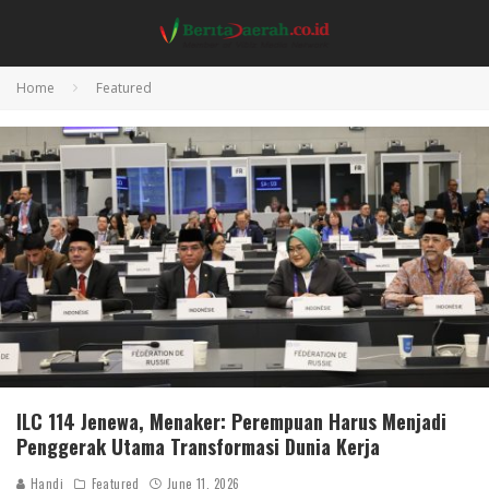
Home
Featured
ILC 114 Jenewa, Menaker: Perempuan Harus Menjadi
Penggerak Utama Transformasi Dunia Kerja
Handi
Featured
June 11, 2026