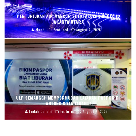
PERTUNJUKAN AIR MANCUR SPEKTAKULER DI PIK 2,
JAKARTA UTARA
Handi
Featured
August 7, 2026
ULP SEMANGGI: MEMPERMUDAH LAYANAN PASPOR DI
JANTUNG KOTA JAKARTA
Endah Caratri
Featured
August 7, 2026