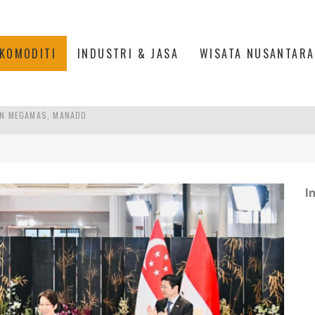
KOMODITI
INDUSTRI & JASA
WISATA NUSANTARA
SULTAN MAHMUD BADARUDDIN II SIANG INI
 MODERN PERKUAT SPORT TOURISM BATAM
ANKAN KOLABORASI KAMPUS DAN INDUSTRI
I
AN MEGAMAS, MANADO