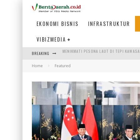
EKONOMI BISNIS
INFRASTRUKTUR
VIBIZMEDIA
BREAKING
SUASANA BANDAR UDARA INTERNASIONAL 
Home
Featured
WAGUB NYANYANG: FASILITAS OLAHRAGA
ATASI MISMATCH LULUSAN, MENAKER TEK
MENIKMATI PESONA LAUT DI TEPI KAWAS