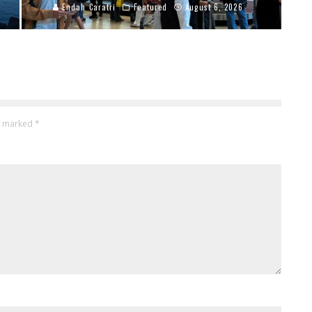
Endah Caratri
Featured
August 6, 2026
re marked
*