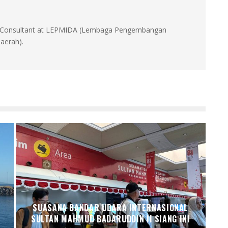
id, Consultant at LEPMIDA (Lembaga Pengembangan
aerah).
N
SUASANA BANDAR UDARA INTERNASIONAL
SULTAN MAHMUD BADARUDDIN II SIANG INI