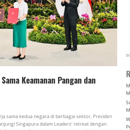
s
R
ja Sama Keamanan Pangan dan
M
M
S
M
ja sama kedua negara di berbagai sektor, Presiden
W
njungi Singapura dalam Leaders’ retreat dengan
P