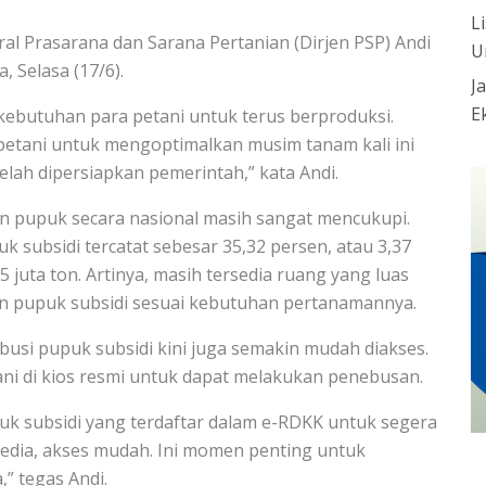
L
ral Prasarana dan Sarana Pertanian (Dirjen PSP) Andi
U
 Selasa (17/6).
J
E
ebutuhan para petani untuk terus berproduksi.
etani untuk mengoptimalkan musim tanam kali ini
ah dipersiapkan pemerintah,” kata Andi.
n pupuk secara nasional masih sangat mencukupi.
uk subsidi tercatat sebesar 35,32 persen, atau 3,37
55 juta ton. Artinya, masih tersedia ruang yang luas
 pupuk subsidi sesuai kebutuhan pertanamannya.
busi pupuk subsidi kini juga semakin mudah diakses.
ni di kios resmi untuk dapat melakukan penebusan.
uk subsidi yang terdaftar dalam e-RDKK untuk segera
edia, akses mudah. Ini momen penting untuk
” tegas Andi.