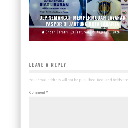
ULP SEMANGGI: MEMPERMUDAH LAYANAN
PASPOR DI JANTUNG KOTA JAKARTA
Endah Caratri
Featured
August 7, 2026
LEAVE A REPLY
Your email address will not be published.
Required fields a
Comment
*