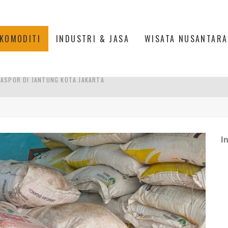
KOMODITI
INDUSTRI & JASA
WISATA NUSANTARA
IS DI PASAR BARU JAKARTA
PAN INDONESIA
L, ESDM UNGKAP PENYEBAB PEMADAMAN
I
ASPOR DI JANTUNG KOTA JAKARTA