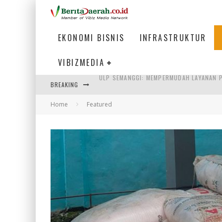
EKONOMI BISNIS
INFRASTRUKTUR
VIBIZMEDIA
BREAKING
BAKMI PANGSIT AYAM, KULINER LEGENDAR
Home
Featured
KETIKA INSTITUSI MENENTUKAN MASA DE
LISTRIK KALIMANTAN BERANGSUR NORMA
ULP SEMANGGI: MEMPERMUDAH LAYANAN P