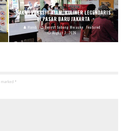
BAKMI PANGSIT AYAM, KULINER LEGENDARIS
DI PASAR BARU JAKARTA
Handi
Denyut Sabang Merauke
Featured
August 7, 2026
re marked
*