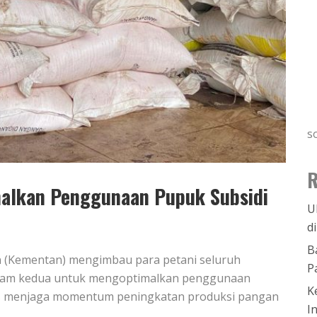
s
R
alkan Penggunaan Pupuk Subsidi
U
d
B
an (Kementan) mengimbau para petani seluruh
P
nam kedua untuk mengoptimalkan penggunaan
K
erus menjaga momentum peningkatan produksi pangan
I