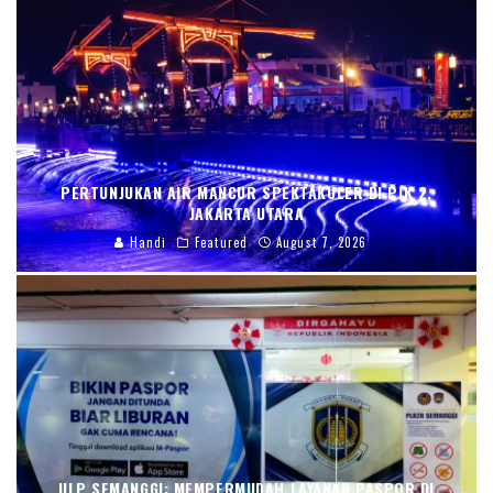
PERTUNJUKAN AIR MANCUR SPEKTAKULER DI PIK 2,
JAKARTA UTARA
Handi
Featured
August 7, 2026
ULP SEMANGGI: MEMPERMUDAH LAYANAN PASPOR DI