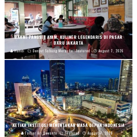
BAKMI PANGSIT AYAM, KULINER LEGENDARIS DI PASAR
BARU JAKARTA
Handi
Denyut Sabang Merauke
Featured
August 7, 2026
KETIKA INSTITUSI MENENTUKAN MASA DEPAN INDONESIA
Fadjar Ari Dewanto
Featured
August 7, 2026