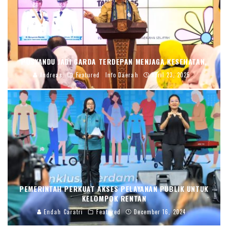
POSYANDU JADI GARDA TERDEPAN MENJAGA KESEHATAN,
Andreas
Featured
Info Daerah
April 23, 2025
PEMERINTAH PERKUAT AKSES PELAYANAN PUBLIK UNTUK
KELOMPOK RENTAN
Endah Caratri
Featured
December 16, 2024