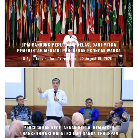
LPM BANDUNG PERLU NAIK KELAS, DARI MITRA
PEMERINTAH MENJADI PENGGERAK EKONOMI WARGA
Agustinus Purba
Featured
August 10, 2026
PENCEGAHAN KECELAKAAN KERJA, KEMNAKER
TRANSFORMASI BALAI K3 JADI GARDA TERDEPAN