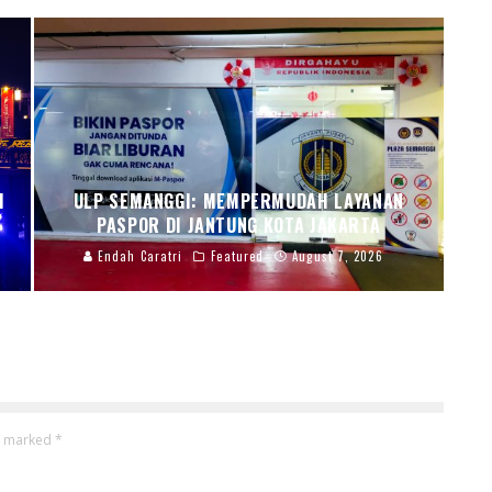
I
ULP SEMANGGI: MEMPERMUDAH LAYANAN
PASPOR DI JANTUNG KOTA JAKARTA
Endah Caratri
Featured
August 7, 2026
re marked
*