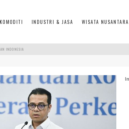
KOMODITI
INDUSTRI & JASA
WISATA NUSANTARA
PAN INDONESIA
DI PIK 2, JAKARTA UTARA
ASPOR DI JANTUNG KOTA JAKARTA
I
IS DI PASAR BARU JAKARTA