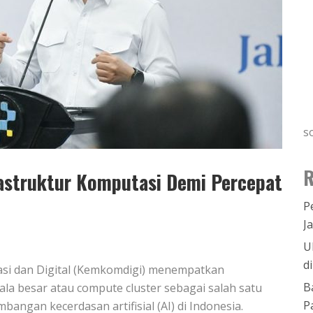
s
R
astruktur Komputasi Demi Percepat
P
J
U
d
asi dan Digital (Kemkomdigi) menempatkan
B
a besar atau compute cluster sebagai salah satu
P
ngan kecerdasan artifisial (AI) di Indonesia.