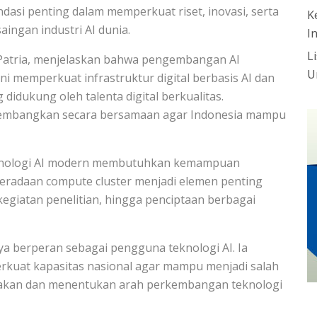
ondasi penting dalam memperkuat riset, inovasi, serta
K
ingan industri AI dunia.
I
L
r Patria, menjelaskan bahwa pengembangan AI
U
i memperkuat infrastruktur digital berbasis AI dan
didukung oleh talenta digital berkualitas.
kembangkan secara bersamaan agar Indonesia mampu
nologi AI modern membutuhkan kemampuan
beradaan compute cluster menjadi elemen penting
iatan penelitian, hingga penciptaan berbagai
ya berperan sebagai pengguna teknologi AI. Ia
kuat kapasitas nasional agar mampu menjadi salah
ptakan dan menentukan arah perkembangan teknologi