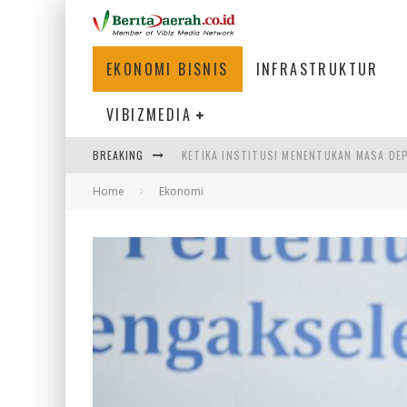
EKONOMI BISNIS
INFRASTRUKTUR
VIBIZMEDIA
BREAKING
KETIKA INSTITUSI MENENTUKAN MASA DE
Home
Ekonomi
PERTUNJUKAN AIR MANCUR SPEKTAKULER 
ULP SEMANGGI: MEMPERMUDAH LAYANAN P
BAKMI PANGSIT AYAM, KULINER LEGENDAR