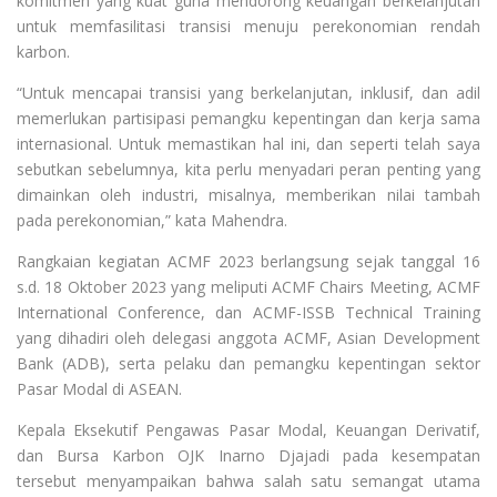
komitmen yang kuat guna mendorong keuangan berkelanjutan
untuk memfasilitasi transisi menuju perekonomian rendah
karbon.
“Untuk mencapai transisi yang berkelanjutan, inklusif, dan adil
memerlukan partisipasi pemangku kepentingan dan kerja sama
internasional. Untuk memastikan hal ini, dan seperti telah saya
sebutkan sebelumnya, kita perlu menyadari peran penting yang
dimainkan oleh industri, misalnya, memberikan nilai tambah
pada perekonomian,” kata Mahendra.
Rangkaian kegiatan ACMF 2023 berlangsung sejak tanggal 16
s.d. 18 Oktober 2023 yang meliputi ACMF Chairs Meeting, ACMF
International Conference, dan ACMF-ISSB Technical Training
yang dihadiri oleh delegasi anggota ACMF, Asian Development
Bank (ADB), serta pelaku dan pemangku kepentingan sektor
Pasar Modal di ASEAN.
Kepala Eksekutif Pengawas Pasar Modal, Keuangan Derivatif,
dan Bursa Karbon OJK Inarno Djajadi pada kesempatan
tersebut menyampaikan bahwa salah satu semangat utama