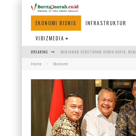
EKONOMI BISNIS
INFRASTRUKTUR
VIBIZMEDIA
BREAKING
PENUMPANG MENGAMBIL BAGASI DI BANDA
Home
Ekonomi
WARGA MEMANCING DI KAWASAN MEGAMA
SUMATERA SEBAGAI MOTOR UTAMA INDUS
MENJAWAB KEBUTUHAN DUNIA KERJA, MEN