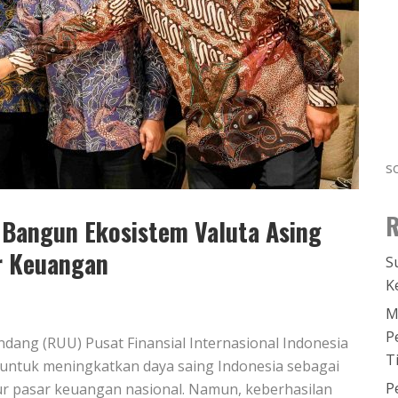
s
R
s Bangun Ekosistem Valuta Asing
r Keuangan
S
K
M
P
ang (RUU) Pusat Finansial Internasional Indonesia
T
ng untuk meningkatkan daya saing Indonesia sebagai
P
ur pasar keuangan nasional. Namun, keberhasilan