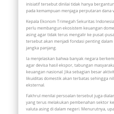
inisiatif tersebut dinilai tidak hanya bergant
pada kemampuan menjaga perputaran dana val
Kepala Ekonom Trimegah Sekuritas Indonesia
perlu membangun ekosistem keuangan domes
asing agar tidak terus mengalir ke pusat-pus
tersebut akan menjadi fondasi penting dalam
jangka panjang.
Ia menjelaskan bahwa banyak negara berkem
agar devisa hasil ekspor, tabungan masyaraka
keuangan nasional. Jika sebagian besar aktivit
likuiditas domestik akan terbatas sehingga ni
eksternal.
Fakhrul menilai persoalan tersebut juga diala
yang terus melakukan pembenahan sektor keu
valuta asing di dalam negeri. Menurutnya, 