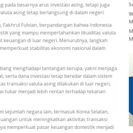
S
ung pada besarnya arus investasi asing, tetapi juga
uta asing tetap berlangsung di dalam negeri.
W
M
, Fakhrul Fulvian, berpandangan bahwa Indonesia
M
tik yang mampu mempertahankan likuiditas valuta
M
at keuangan di luar negeri. Menurutnya, langkah
 memperkuat stabilitas ekonomi nasional dalam
bang menghadapi tantangan serupa, yakni menjaga
t, serta dana investasi tetap beredar dalam sistem
as transaksi valuta asing dilakukan di luar negeri,
lai tukar menjadi lebih rentan terhadap tekanan
mi sejumlah negara lain, termasuk Korea Selatan,
angan untuk meningkatkan aktivitas transaksi
upaya memperkuat pasar keuangan domestik menjadi