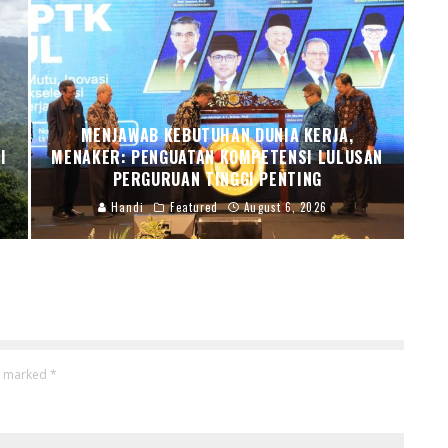
MENJAWAB KEBUTUHAN DUNIA KERJA,
I
MENAKER: PENGUATAN KOMPETENSI LULUSAN
PERGURUAN TINGGI PENTING
Handi
Featured
August 6, 2026
re marked
*