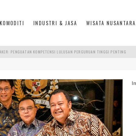
KOMODITI
INDUSTRI & JASA
WISATA NUSANTARA
RA SULTAN MAHMUD BADARUDDIN II, PALEMBANG
S, MANADO
TRI KEHUTANAN INDONESIA
I
AKER: PENGUATAN KOMPETENSI LULUSAN PERGURUAN TINGGI PENTING