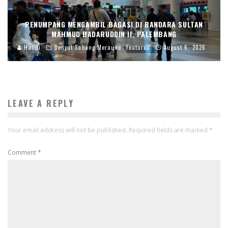
PENUMPANG MENGAMBIL BAGASI DI BANDARA SULTAN
MAHMUD BADARUDDIN II, PALEMBANG
Handi
Denyut Sabang Merauke
Featured
August 6, 2026
LEAVE A REPLY
Your email address will not be published.
Required fields are marked
*
Comment
*