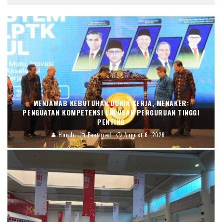
MENJAWAB KEBUTUHAN DUNIA KERJA, MENAKER:
PENGUATAN KOMPETENSI LULUSAN PERGURUAN TINGGI
PENTING
Handi
Featured
August 6, 2026