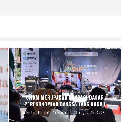
UMKM MERUPAKAN PONDASI DASAR
PEREKONOMIAN BANGSA YANG KOKOH
Endah Caratri
Ekonomi
August 15, 2022