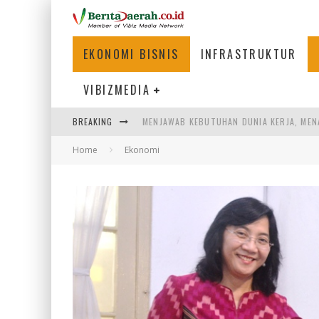
EKONOMI BISNIS
INFRASTRUKTUR
VIBIZMEDIA
BREAKING
PENUMPANG MENGAMBIL BAGASI DI BANDA
Home
Ekonomi
WARGA MEMANCING DI KAWASAN MEGAMA
SUMATERA SEBAGAI MOTOR UTAMA INDUS
MENJAWAB KEBUTUHAN DUNIA KERJA, MEN