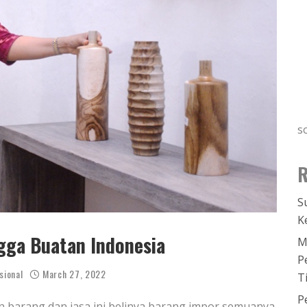
s
R
S
K
gga Buatan Indonesia
M
P
sional
March 27, 2022
T
P
n barang dan jasa ini belinya barang impor semuanya.