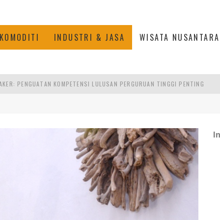
KOMODITI
INDUSTRI & JASA
WISATA NUSANTARA
RA SULTAN MAHMUD BADARUDDIN II, PALEMBANG
S, MANADO
TRI KEHUTANAN INDONESIA
I
AKER: PENGUATAN KOMPETENSI LULUSAN PERGURUAN TINGGI PENTING