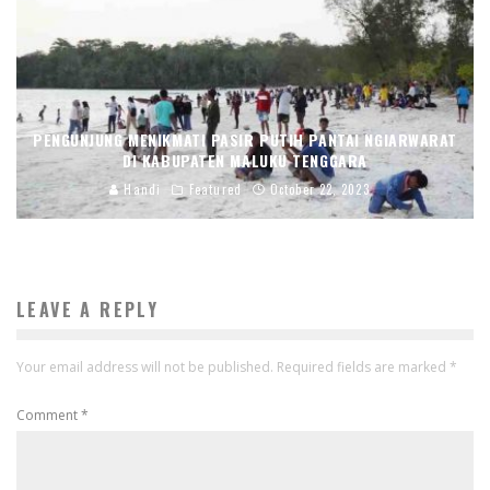
PENGUNJUNG MENIKMATI PASIR PUTIH PANTAI NGIARWARAT
DI KABUPATEN MALUKU TENGGARA
Handi
Featured
October 22, 2023
LEAVE A REPLY
Your email address will not be published.
Required fields are marked
*
Comment
*